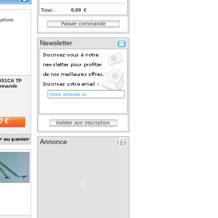
Total :
€
 photo
Newsletter
551CA TP
mmande
0 €
Annonce