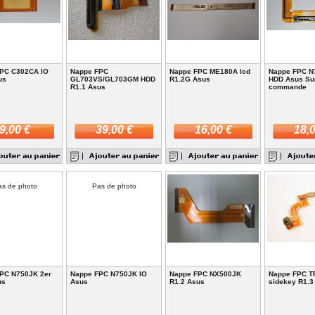
PC C302CA IO
Nappe FPC
Nappe FPC ME180A lcd
Nappe FPC N
us
GL703VS/GL703GM HDD
R1.2G Asus
HDD Asus Su
R1.1 Asus
commande
9,00 €
39,00 €
16,00 €
18,0
s de photo
Pas de photo
PC N750JK 2er
Nappe FPC N750JK IO
Nappe FPC NX500JK
Nappe FPC T
us
Asus
R1.2 Asus
sidekey R1.3