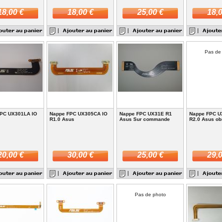
18,00 €
18,00 €
25,00 €
18,0
Pas de
PC UX301LA IO
Nappe FPC UX305CA IO
Nappe FPC UX31E R1
Nappe FPC 
R1.0 Asus
Asus Sur commande
R2.0 Asus ob
20,00 €
30,00 €
25,00 €
29,0
Pas de photo