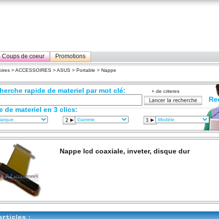
Coups de coeur
Promotions
ires
>
ACCESSOIRES
>
ASUS
>
Portable
> Nappe
herche rapide de materiel par mot clé:
+ de criteres
Re
e de materiel en 3 clics:
Nappe lcd coaxiale, inveter, disque dur