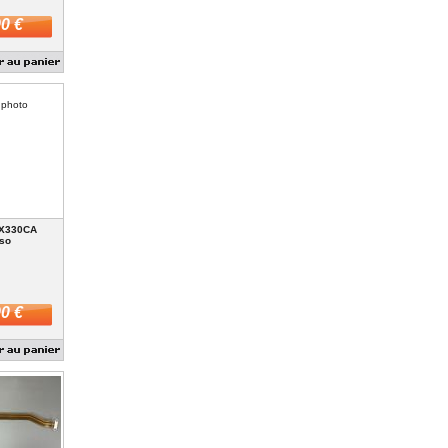
0 €
 photo
UX330CA
so
0 €