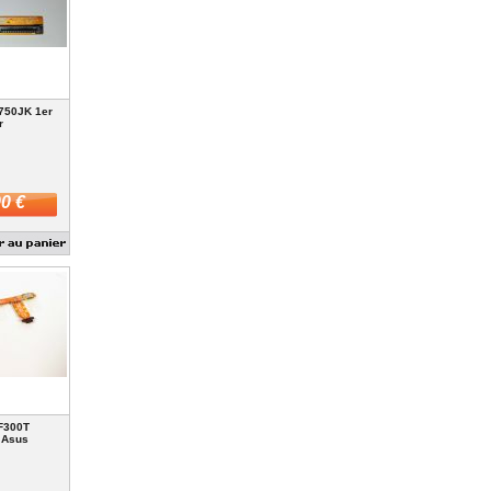
750JK 1er
r
0 €
F300T
 Asus