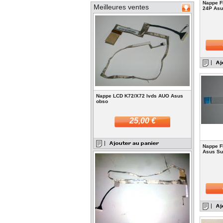
Nappe F
Meilleures ventes
24P As
Nappe LCD K72/X72 lvds AUO Asus
obso
25,00 €
Nappe F
Asus S