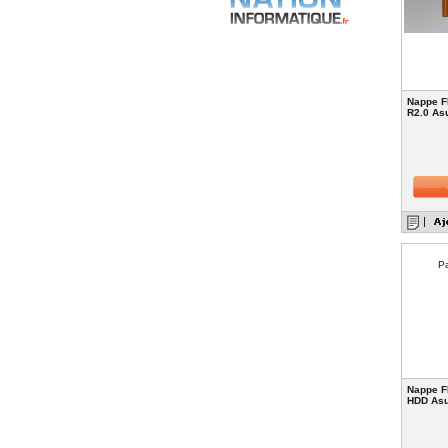
Nappe F
R2.0 As
Pa
Nappe F
HDD As