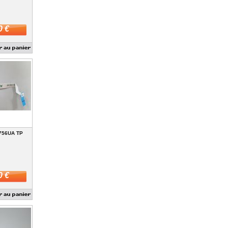
0 €
756UA TP
0 €