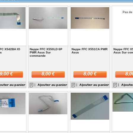
Pas de
FC X542BA IO
Nappe FFC X550LD 6P
Nappe FFC X551CA PWR
Nappe FFC X
us
PWR Asus Sur
Asus
Asus Sur co
commande
9,00 €
8,00 €
8,00 €
8,0