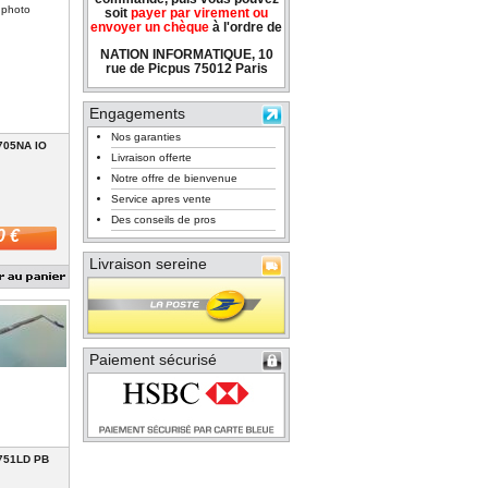
 photo
soit
payer par virement ou
envoyer un chèque
à l'ordre de
NATION INFORMATIQUE, 10
rue de Picpus 75012 Paris
Engagements
Nos garanties
705NA IO
Livraison offerte
Notre offre de bienvenue
Service apres vente
Des conseils de pros
0 €
Livraison sereine
Paiement sécurisé
751LD PB