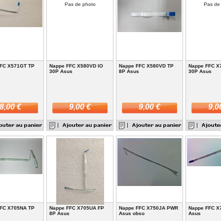
Pas de photo
Pas de
FC X571GT TP
Nappe FFC X580VD IO
Nappe FFC X580VD TP
Nappe FFC X
30P Asus
8P Asus
30P Asus
8,00 €
9,00 €
9,00 €
9,0
FC X705NA TP
Nappe FFC X705UA FP
Nappe FFC X750JA PWR
Nappe FFC X
8P Asus
Asus obso
Asus