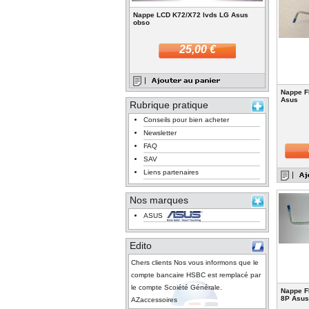
Nappe LCD K72/X72 lvds LG Asus
obso
25,00 €
Nappe F
Asus
Rubrique pratique
Conseils pour bien acheter
Newsletter
FAQ
SAV
Liens partenaires
Nos marques
ASUS
Edito
Chers clients Nos vous informons que le
compte bancaire HSBC est remplacé par
le compte Scoiété Générale.
Nappe F
8P Asus
AZaccessoires