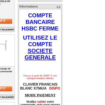
555LD 8P
o
Informations
COMPTE
BANCAIRE
0 €
HSBC FERME
UTILISEZ LE
COMPTE
SOCIETE
GENERALE
570UD TP
 commande
Franco à partir de 200€* (* voir
rubrique livraison offerte)
CLAVIER FRANCAIS
0 €
BLANC X756UA
DISPO
MODE PAIEMENT
Veuillez
valider
votre
commande, puis vous pouvez