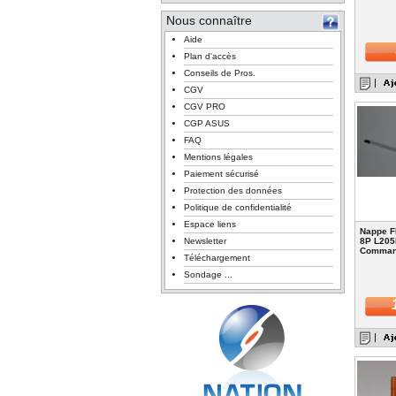
Nous connaître
Aide
Plan d'accès
Conseils de Pros.
CGV
CGV PRO
CGP ASUS
FAQ
Mentions légales
Paiement sécurisé
Protection des données
Politique de confidentialité
Espace liens
Nappe F
Newsletter
8P L205
Comma
Téléchargement
Sondage ...