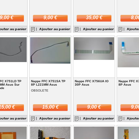
9,00 €
9,00 €
35,00 €
8,0
FC X751LD TP
Nappe FFC X751SA TP
Nappe FFC X756UA IO
Nappe FFC X
MM Asus Sur
8P L221MM Asus
30P Asus
8P Asus
nde
OBSOLETE
15,00 €
15,00 €
9,00 €
9,0