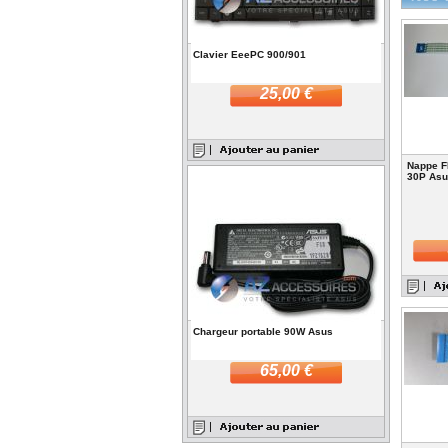
Clavier EeePC 900/901
25,00 €
Nappe F
30P As
Chargeur portable 90W Asus
65,00 €