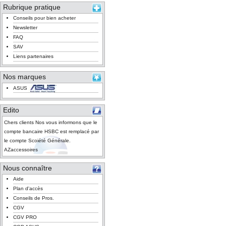
Rubrique pratique
Conseils pour bien acheter
Newsletter
FAQ
SAV
Liens partenaires
Nos marques
ASUS
Edito
Chers clients Nos vous informons que le
compte bancaire HSBC est remplacé par
le compte Scoiété Générale.
AZaccessoires
Nous connaître
Aide
Plan d'accès
Conseils de Pros.
CGV
CGV PRO