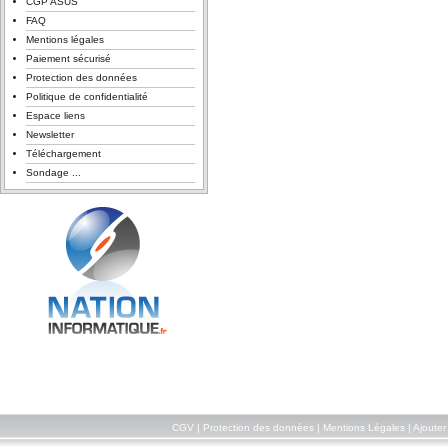
CGP ASUS
FAQ
Mentions légales
Paiement sécurisé
Protection des données
Politique de confidentialité
Espace liens
Newsletter
Téléchargement
Sondage ...
CGV
|
Protection des données
|
Mentions Légales
|
Ajouter