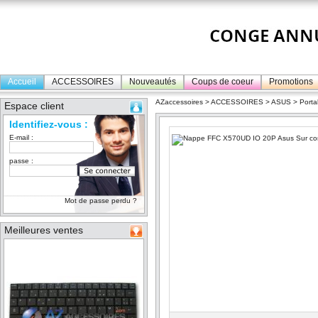
Accueil
ACCESSOIRES
Nouveautés
Coups de coeur
Promotions
AZaccessoires
>
ACCESSOIRES
>
ASUS
>
Porta
Espace client
Identifiez-vous :
E-mail :
passe :
Mot de passe perdu ?
Meilleures ventes