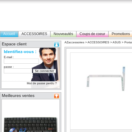
Accueil
ACCESSOIRES
Nouveautés
Coups de coeur
Promotions
AZaccessoires
>
ACCESSOIRES
>
ASUS
>
Porta
Espace client
Identifiez-vous :
E-mail :
passe :
Mot de passe perdu ?
Meilleures ventes