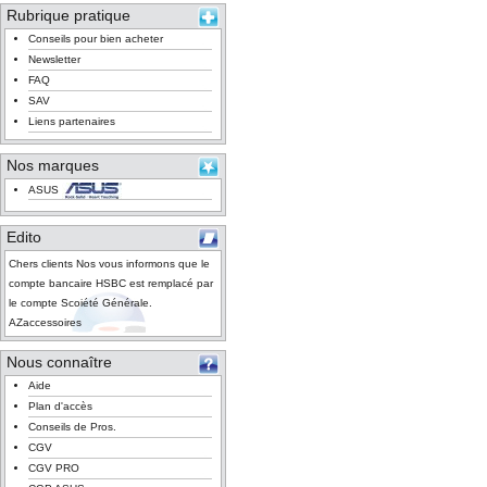
Rubrique pratique
Conseils pour bien acheter
Newsletter
FAQ
SAV
Liens partenaires
Nos marques
ASUS
Edito
Chers clients Nos vous informons que le
compte bancaire HSBC est remplacé par
le compte Scoiété Générale.
AZaccessoires
Nous connaître
Aide
Plan d'accès
Conseils de Pros.
CGV
CGV PRO