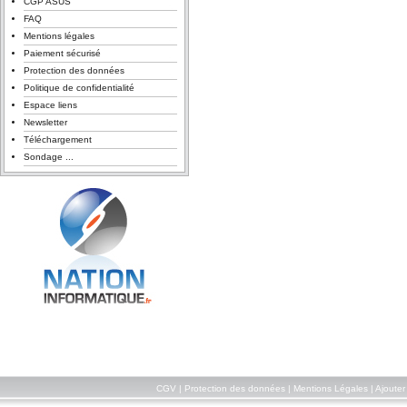
CGP ASUS
FAQ
Mentions légales
Paiement sécurisé
Protection des données
Politique de confidentialité
Espace liens
Newsletter
Téléchargement
Sondage ...
CGV
|
Protection des données
|
Mentions Légales
|
Ajouter