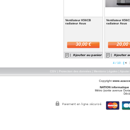
Ventilateur K56CB
Ventilateur K56
radiateur Asus
radiateur Asus
30,00 €
20,00 
4 / 10 :
[
<
CGV
|
Protection des données
|
Mentions Légales
|
Ajouter
Copyright
www.azacce
NATION informatique
Métro (sortie avenue Doria
Décl