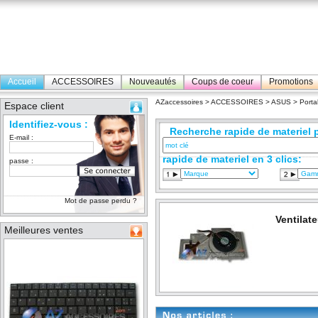
Accueil
ACCESSOIRES
Nouveautés
Coups de coeur
Promotions
AZaccessoires
>
ACCESSOIRES
>
ASUS
>
Porta
Espace client
Identifiez-vous :
Recherche rapide de materiel p
E-mail :
rapide de materiel en 3 clics:
passe :
Mot de passe perdu ?
Ventilat
Meilleures ventes