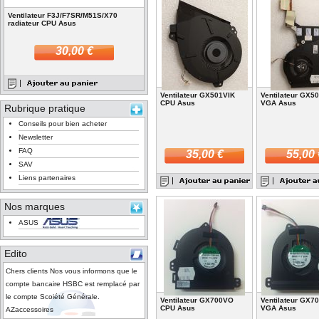
Ventilateur F3J/F7SR/M51S/X70
radiateur CPU Asus
30,00 €
Ventilateur GX501VIK
Ventilateur GX5
CPU Asus
VGA Asus
Rubrique pratique
Conseils pour bien acheter
Newsletter
FAQ
35,00 €
55,00 
SAV
Liens partenaires
Nos marques
ASUS
Edito
Chers clients Nos vous informons que le
compte bancaire HSBC est remplacé par
le compte Scoiété Générale.
Ventilateur GX700VO
Ventilateur GX7
CPU Asus
VGA Asus
AZaccessoires