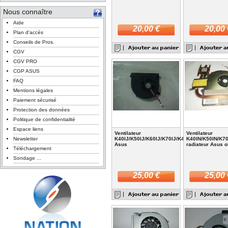
Nous connaître
Aide
20,00 €
20,00 
Plan d'accès
Conseils de Pros.
CGV
CGV PRO
CGP ASUS
FAQ
Mentions légales
Paiement sécurisé
Protection des données
Politique de confidentialité
Espace liens
Ventilateur
Ventilateur
Newsletter
K40IJ/K50IJ/K60IJ/K70IJ/K40C
K40IN/K50IN/K7
Asus
radiateur Asus 
Téléchargement
Sondage ...
25,00 €
25,00 