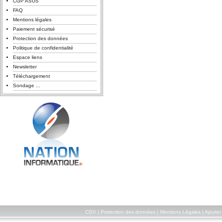
CGP ASUS
FAQ
Mentions légales
Paiement sécurisé
Protection des données
Politique de confidentialité
Espace liens
Newsletter
Téléchargement
Sondage ...
CGV
|
Protection des données
|
Mentions Légales
|
Ajouter