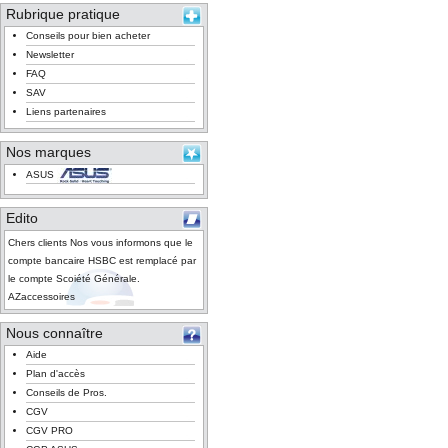
Rubrique pratique
Conseils pour bien acheter
Newsletter
FAQ
SAV
Liens partenaires
Nos marques
ASUS
Edito
Chers clients Nos vous informons que le
compte bancaire HSBC est remplacé par
le compte Scoiété Générale.
AZaccessoires
Nous connaître
Aide
Plan d'accès
Conseils de Pros.
CGV
CGV PRO