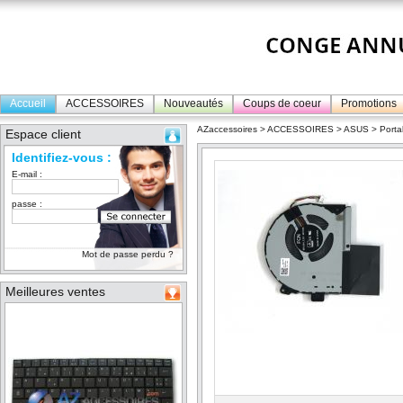
Accueil
ACCESSOIRES
Nouveautés
Coups de coeur
Promotions
AZaccessoires
>
ACCESSOIRES
>
ASUS
>
Porta
Espace client
Identifiez-vous :
E-mail :
passe :
Mot de passe perdu ?
Meilleures ventes