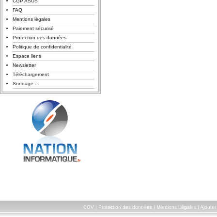
CGP ASUS
FAQ
Mentions légales
Paiement sécurisé
Protection des données
Politique de confidentialité
Espace liens
Newsletter
Téléchargement
Sondage ...
CGV
|
Protection des données
|
Mentions Légales
|
Ajouter