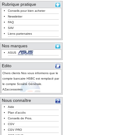
Rubrique pratique
Conseils pour bien acheter
Newsletter
FAQ
SAV
Liens partenaires
Nos marques
ASUS
Edito
Chers clients Nos vous informons que le
compte bancaire HSBC est remplacé par
le compte Scoiété Générale.
AZaccessoires
Nous connaître
Aide
Plan d'accès
Conseils de Pros.
CGV
CGV PRO