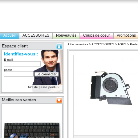
Accueil
ACCESSOIRES
Nouveautés
Coups de coeur
Promotions
AZaccessoires
>
ACCESSOIRES
>
ASUS
>
Porta
Espace client
Identifiez-vous :
E-mail :
passe :
Mot de passe perdu ?
Meilleures ventes