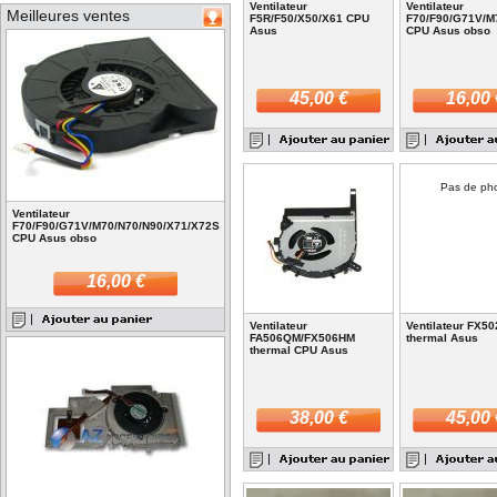
Ventilateur
Ventilateur
Meilleures ventes
F5R/F50/X50/X61 CPU
F70/F90/G71V/M
Asus
CPU Asus obso
45,00 €
16,00 
Pas de ph
Ventilateur
F70/F90/G71V/M70/N70/N90/X71/X72S
CPU Asus obso
16,00 €
Ventilateur
Ventilateur FX5
FA506QM/FX506HM
thermal Asus
thermal CPU Asus
38,00 €
45,00 