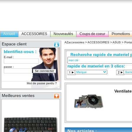
Accueil
ACCESSOIRES
Nouveautés
Coups de coeur
Promotions
AZaccessoires
>
ACCESSOIRES
>
ASUS
>
Porta
Espace client
Identifiez-vous :
Recherche rapide de materiel p
E-mail :
rapide de materiel en 3 clics:
passe :
Mot de passe perdu ?
Ventilat
Meilleures ventes