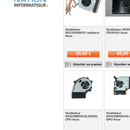
Ventilateur
Ventilateur G53
G51VX/G60VX radiateur
CPU/VGA Asus
Asus
35,00 €
45,00 
Ventilateur
Ventilateur
G531GW/G512L/G532L
G531GW/G512L/
CPU Asus
GPU Asus