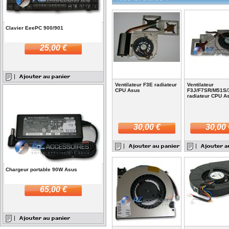
Clavier EeePC 900/901
25,00 €
Ventilateur F3E radiateur
Ventilateur
CPU Asus
F3J/F7SR/M51S/
radiateur CPU A
30,00 €
30,00 
Chargeur portable 90W Asus
65,00 €