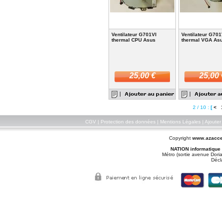
Ventilateur G701VI
Ventilateur G701
thermal CPU Asus
thermal VGA As
25,00 €
25,00 
2 / 10 :
[
<
CGV
|
Protection des données
|
Mentions Légales
|
Ajouter
Copyright
www.azacce
NATION informatique
Métro (sortie avenue Doria
Décl