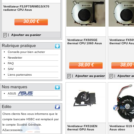
Ventilateur F3J/F7SR/M51S/X70
radiateur CPU Asus
30,00 €
Ventilateur FX505GE
Ventilateur FX5
thermal CPU 1060 Asus
thermal CPU As
Rubrique pratique
Conseils pour bien acheter
Newsletter
FAQ
38,00 €
38,00 
SAV
Liens partenaires
Nos marques
ASUS
Edito
Chers clients Nos vous informons que le
compte bancaire HSBC est remplacé par
le compte Scoiété Générale.
Ventilateur FX516EN
Ventilateur G1S
thermal GPU Asus
Asus obso
AZaccessoires