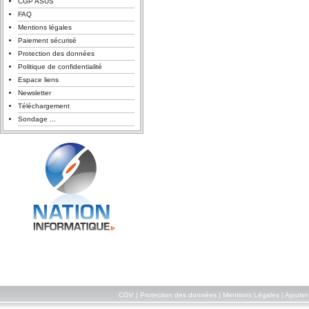
CGP ASUS
FAQ
Mentions légales
Paiement sécurisé
Protection des données
Politique de confidentialité
Espace liens
Newsletter
Téléchargement
Sondage ...
CGV
|
Protection des données
|
Mentions Légales
|
Ajouter