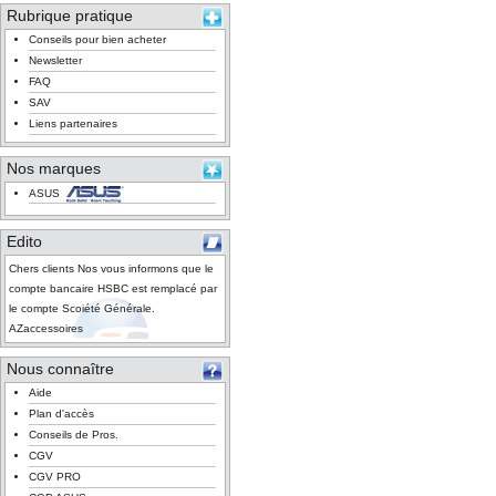
Rubrique pratique
Conseils pour bien acheter
Newsletter
FAQ
SAV
Liens partenaires
Nos marques
ASUS
Edito
Chers clients Nos vous informons que le
compte bancaire HSBC est remplacé par
le compte Scoiété Générale.
AZaccessoires
Nous connaître
Aide
Plan d'accès
Conseils de Pros.
CGV
CGV PRO