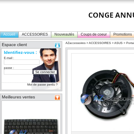
Accueil
ACCESSOIRES
Nouveautés
Coups de coeur
Promotions
AZaccessoires
>
ACCESSOIRES
>
ASUS
>
Porta
Espace client
Identifiez-vous :
E-mail :
passe :
Mot de passe perdu ?
Meilleures ventes