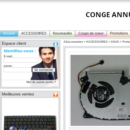
Accueil
ACCESSOIRES
Nouveautés
Coups de coeur
Promotions
AZaccessoires
>
ACCESSOIRES
>
ASUS
>
Porta
Espace client
Identifiez-vous :
E-mail :
passe :
Mot de passe perdu ?
Meilleures ventes