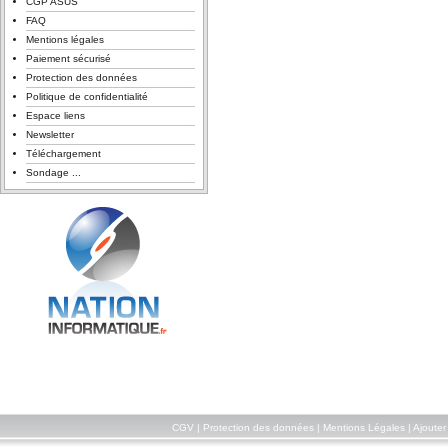
CGP ASUS
FAQ
Mentions légales
Paiement sécurisé
Protection des données
Politique de confidentialité
Espace liens
Newsletter
Téléchargement
Sondage ...
CGV
|
Protection des données
|
Mentions Légales
|
Ajouter