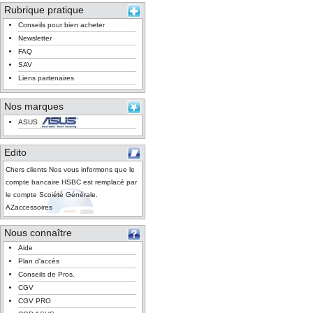
Rubrique pratique
Conseils pour bien acheter
Newsletter
FAQ
SAV
Liens partenaires
Nos marques
ASUS
Edito
Chers clients Nos vous informons que le
compte bancaire HSBC est remplacé par
le compte Scoiété Générale.
AZaccessoires
Nous connaître
Aide
Plan d'accès
Conseils de Pros.
CGV
CGV PRO