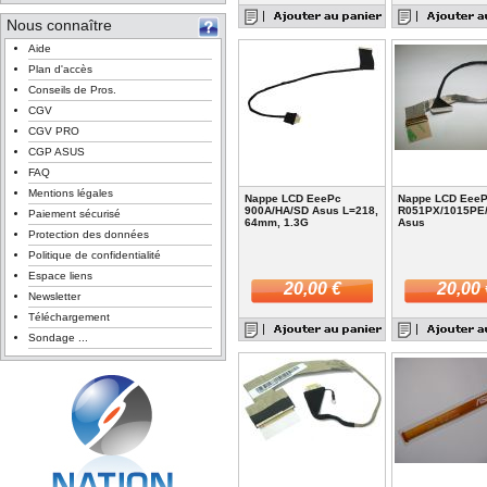
Nous connaître
Aide
Plan d'accès
Conseils de Pros.
CGV
CGV PRO
CGP ASUS
FAQ
Mentions légales
Nappe LCD EeePc
Nappe LCD Eee
900A/HA/SD Asus L=218,
R051PX/1015PE
Paiement sécurisé
64mm, 1.3G
Asus
Protection des données
Politique de confidentialité
Espace liens
20,00 €
20,00 
Newsletter
Téléchargement
Sondage ...