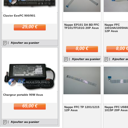
Clavier EeePC 900/901
Nappe EP101 DA BD FFC
Nappe FFC
25,00 €
TF101/TF101G 20P Asus
1001HA/1005HA
12P Asus
8,00 €
8,00 
Chargeur portable 90W Asus
65,00 €
Nappe FFC TP 1201/1215
Nappe FFC USB3
12P Asus
1015P 20P Asus