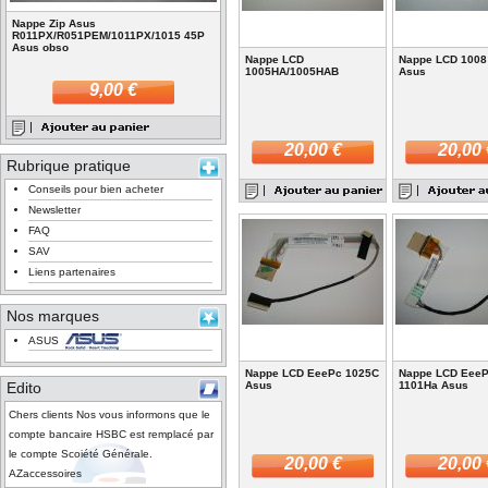
Nappe Zip Asus
R011PX/R051PEM/1011PX/1015 45P
Asus obso
Nappe LCD
Nappe LCD 1008
1005HA/1005HAB
Asus
9,00 €
20,00 €
20,00 
Rubrique pratique
Conseils pour bien acheter
Newsletter
FAQ
SAV
Liens partenaires
Nos marques
ASUS
Nappe LCD EeePc 1025C
Nappe LCD Eee
Edito
Asus
1101Ha Asus
Chers clients Nos vous informons que le
compte bancaire HSBC est remplacé par
le compte Scoiété Générale.
20,00 €
20,00 
AZaccessoires