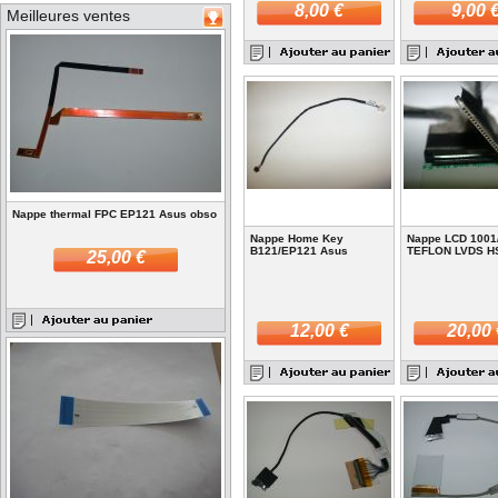
8,00 €
9,00 
Meilleures ventes
Nappe thermal FPC EP121 Asus obso
Nappe Home Key
Nappe LCD 1001
B121/EP121 Asus
TEFLON LVDS H
25,00 €
12,00 €
20,00 