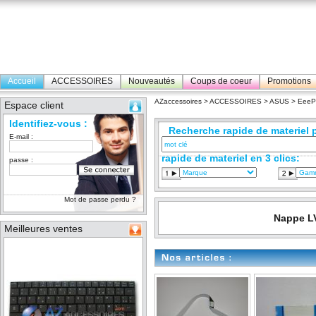
Accueil
ACCESSOIRES
Nouveautés
Coups de coeur
Promotions
AZaccessoires
>
ACCESSOIRES
>
ASUS
>
Eee
Espace client
Identifiez-vous :
Recherche rapide de materiel p
E-mail :
rapide de materiel en 3 clics:
passe :
Mot de passe perdu ?
Nappe LV
Meilleures ventes