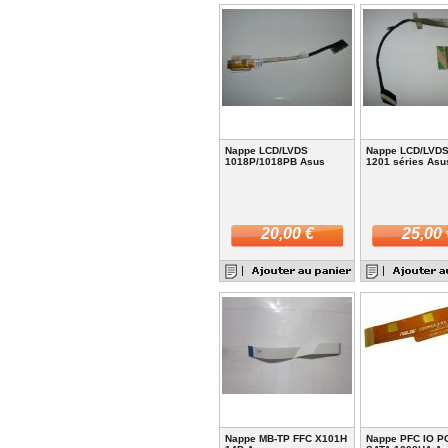
Nappe LCD/LVDS
Nappe LCD/LVD
1018P/1018PB Asus
1201 séries Asu
20,00 €
25,00 
Nappe MB-TP FFC X101H
Nappe PFC IO 