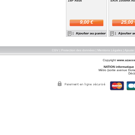
14P Asus
SATA 1008HA A
9,00 €
25,00 
CGV
|
Protection des données
|
Mentions Légales
|
Ajouter
Copyright
www.azacce
NATION informatique
Métro (sortie avenue Doria
Décl