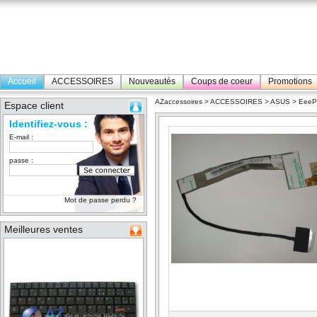
Accueil
ACCESSOIRES
Nouveautés
Coups de coeur
Promotions
AZaccessoires
>
ACCESSOIRES
>
ASUS
>
Eee
Espace client
Identifiez-vous :
E-mail :
passe :
Mot de passe perdu ?
Meilleures ventes