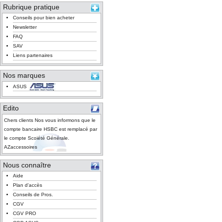
Rubrique pratique
Conseils pour bien acheter
Newsletter
FAQ
SAV
Liens partenaires
Nos marques
ASUS
Edito
Chers clients Nos vous informons que le
compte bancaire HSBC est remplacé par
le compte Scoiété Générale.
AZaccessoires
Nous connaître
Aide
Plan d'accès
Conseils de Pros.
CGV
CGV PRO