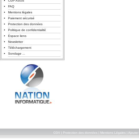
CGP ASUS
FAQ
Mentions légales
Paiement sécurisé
Protection des données
Politique de confidentialité
Espace liens
Newsletter
Téléchargement
Sondage ...
CGV
|
Protection des données
|
Mentions Légales
|
Ajouter