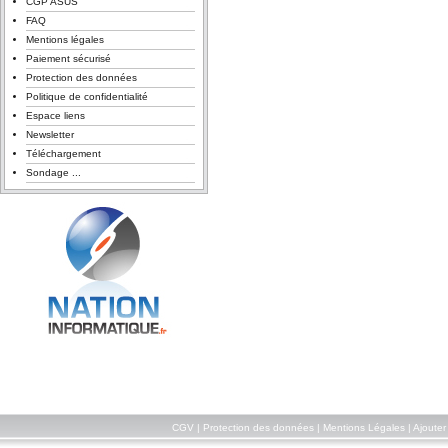
CGP ASUS
FAQ
Mentions légales
Paiement sécurisé
Protection des données
Politique de confidentialité
Espace liens
Newsletter
Téléchargement
Sondage ...
CGV
|
Protection des données
|
Mentions Légales
|
Ajouter