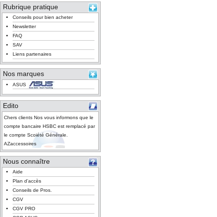
Rubrique pratique
Conseils pour bien acheter
Newsletter
FAQ
SAV
Liens partenaires
Nos marques
ASUS
Edito
Chers clients Nos vous informons que le
compte bancaire HSBC est remplacé par
le compte Scoiété Générale.
AZaccessoires
Nous connaître
Aide
Plan d'accès
Conseils de Pros.
CGV
CGV PRO