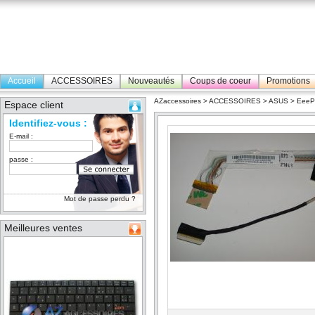
Accueil
ACCESSOIRES
Nouveautés
Coups de coeur
Promotions
AZaccessoires
>
ACCESSOIRES
>
ASUS
>
Eee
Espace client
Identifiez-vous :
E-mail :
passe :
Mot de passe perdu ?
Meilleures ventes