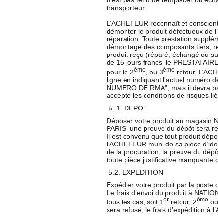
n’est pas tenu de remplacer ou éch
transporteur.
L’ACHETEUR reconnaît et conscient 
démonter le produit défectueux de 
réparation. Toute prestation supplém
démontage des composants tiers, re
produit reçu (réparé, échangé ou s
de 15 jours francs, le PRESTATAIRE
ème
ème
pour le 2
, ou 3
retour. L’AC
ligne en indiquant l'actuel numér
NUMERO DE RMA", mais il devra pay
accepte les conditions de risques lié
5 .1. DEPOT
Déposer votre produit au magasin
PARIS, une preuve du dépôt sera 
Il est convenu que tout produit dépo
l’ACHETEUR muni de sa pièce d’ident
de la procuration, la preuve du dépô
toute pièce justificative manquante c
5.2. EXPEDITION
Expédier votre produit par la poste 
Le frais d’envoi du produit à NATI
er
ème
tous les cas, soit 1
retour, 2
ou
sera refusé, le frais d’expédition