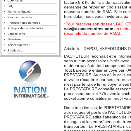
CGP ASUS
facture 5 € ttc de frais de réactiva
FAQ
demande de retour en choisissant l
nouveau numéro de RMA. Si le colis 
Mentions légales
hors délai, nous vous inviterons par 
Paiement sécurisé
Protection des données
*Pour réactiver son dossier, l'ACH
sav@azaccessoires.com
en metta
Politique de confidentialité
(exemple du numéro de RMA).
Espace liens
Newsletter
Téléchargement
Article 5 – DEPOT, EXPEDITION
Sondage ...
L’ACHETEUR reconnaît être informé 
sans aucun accessoires livrés avec l
et débarrassé de tout composant tier
Tout barebone entier envoyé par l
PRESTATAIRE. Au cas où le colis es
devra le récupérer par ses propres 
n'est pas tenu de le renvoyer à ses f
Le PRESTATAIRE conseille et reco
processeur socket 775 avec la cache 
socket abîmé constitue un motif vala
Dans tous les cas, le PRESTATAIRE
aux risques et périls de l’ACHETEUR
PRESTATAIRE attire l’attention de 
d’usages utiles en présence du trans
transporteur. Le PRESTATAIRE n’est 