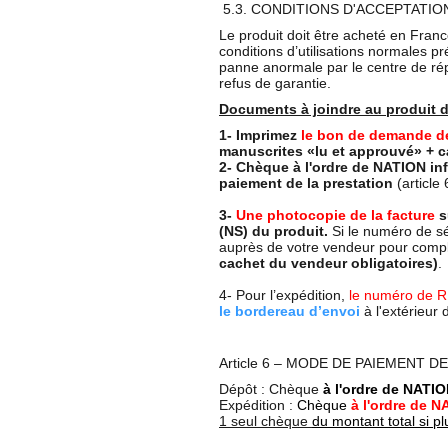
5.3. CONDITIONS D'ACCEPTATIO
Le produit doit être acheté en Fran
conditions d’utilisations normales p
panne anormale par le centre de répa
refus de garantie.
Documents à joindre au produit 
1- Imprimez
le bon de demande de
manuscrites «lu et approuvé» + c
2- Chèque à l'ordre de NATION in
paiement de la prestation
(article 
3-
Une photocopie de la facture
s
(NS) du produit.
Si le numéro de sé
auprès de votre vendeur pour complé
cachet du vendeur obligatoires)
.
4- Pour l’expédition,
le numéro de RM
le bordereau d’envoi
à l'extérieur d
Article 6 – MODE DE PAIEMENT D
Dépôt : Chèque
à l'ordre de NATI
Expédition :
Chèque
à l'ordre de 
1 seul chèque
du montant total si p