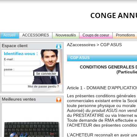
Accueil
ACCESSOIRES
Nouveautés
Coups de coeur
Promotions
AZaccessoires
> CGP ASUS
Espace client
Identifiez-vous :
CGP ASUS
E-mail :
CONDITIONS GENERALES D
passe :
(Particuli
Mot de passe perdu ?
Article 1 - DOMAINE D'APPLICATI
Les présentes conditions générales d
Meilleures ventes
commerciales existant entre la Soc
toute personne physique ou morale
Autorisé)
du produit ASUS non ven
du PRESTATATIRE ou via Internet
w
Toute demande de RMA effectuée en 
l’ACHETEUR des présentes condition
L’ACHETEUR reconnaît en avoir une