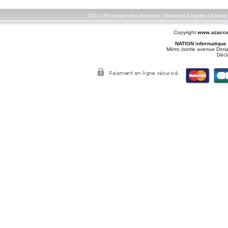
CGV
|
Protection des données
|
Mentions Légales
|
Ajouter
Copyright
www.azacce
NATION informatique
Métro (sortie avenue Doria
Décl