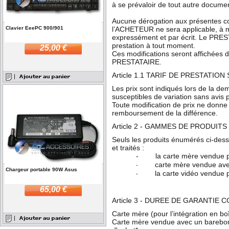
à se prévaloir de tout autre documen
Aucune dérogation aux présentes co
Clavier EeePC 900/901
l’ACHETEUR ne sera applicable, à m
expressément et par écrit. Le PRES
prestation à tout moment.
25,00 €
Ces modifications seront affichées da
PRESTATAIRE.
Article 1.1 TARIF DE PRESTATION
Les prix sont indiqués lors de la d
susceptibles de variation sans avis 
Toute modification de prix ne donn
remboursement de la différence.
Article 2 - GAMMES DE PRODUI
Seuls les produits énumérés ci-des
et traités :
-
la carte mère vendue po
carte mère vendue av
-
Chargeur portable 90W Asus
la carte vidéo vendue p
-
65,00 €
Article 3 - DUREE DE GARANTIE
Carte mère (pour l’intégration en boî
Carte mère vendue avec un barebone 