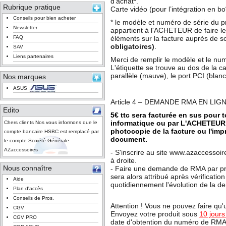
d'achat*
.
Rubrique pratique
Carte vidéo (pour l’intégration en boî
Conseils pour bien acheter
*
le modèle et numéro de série du prod
Newsletter
appartient à l'ACHETEUR de faire l
FAQ
éléments sur la facture auprès de 
obligatoires)
.
SAV
Liens partenaires
Merci de remplir le modèle et le numé
L'étiquette se trouve au dos de la ca
parallèle (mauve), le port PCI (bla
Nos marques
ASUS
Article 4 – DEMANDE RMA EN LIG
Edito
5€ ttc sera facturée en sus pour
informatique ou par L'ACHETEUR 
Chers clients Nos vous informons que le
photocopie de la facture ou l'imp
compte bancaire HSBC est remplacé par
document.
le compte Scoiété Générale.
AZaccessoires
- S'inscrire au site www.azaccessoi
à droite.
Nous connaître
- Faire une demande de RMA par pr
sera alors attribué après vérificati
Aide
quotidiennement l'évolution de la d
Plan d'accès
Conseils de Pros.
Attention ! Vous ne pouvez faire qu
CGV
Envoyez votre produit sous
10 jours
CGV PRO
date d'obtention du numéro de RMA