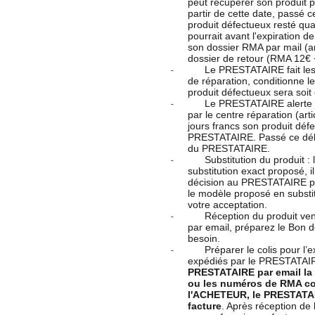
peut récupérer son produit
partir de cette date, passé 
produit défectueux resté 
pourrait avant l'expiration 
son dossier RMA par mail (art
dossier de retour (RMA 12€ +
Le PRESTATAIRE fait les
-
de réparation, conditionne le
produit défectueux sera soit
Le PRESTATAIRE alerte 
-
par le centre réparation (a
jours francs son produit déf
PRESTATAIRE. Passé ce déla
du PRESTATAIRE.
Substitution du produit
-
substitution exact proposé, il
décision au PRESTATAIRE par 
le modèle proposé en substitu
votre acceptation.
Réception du produit ve
-
par email, préparez le Bon de
besoin.
Préparer le colis pour l
-
expédiés par le PRESTATAI
PRESTATAIRE par email la 
ou les numéros de RMA co
l'ACHETEUR, le PRESTATAIR
facture
. Après réception de