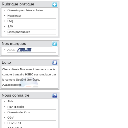
Rubrique pratique
Conseils pour bien acheter
Newsletter
FAQ
SAV
Liens partenaires
Nos marques
ASUS
Edito
Chers clients Nos vous informons que le
compte bancaire HSBC est remplacé par
le compte Scoiété Générale.
AZaccessoires
Nous connaître
Aide
Plan d'accès
Conseils de Pros.
CGV
CGV PRO