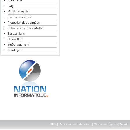
CGP ASUS
FAQ
Mentions légales
Paiement sécurisé
Protection des données
Politique de confidentialité
Espace liens
Newsletter
Téléchargement
Sondage ...
CGV
|
Protection des données
|
Mentions Légales
|
Ajouter