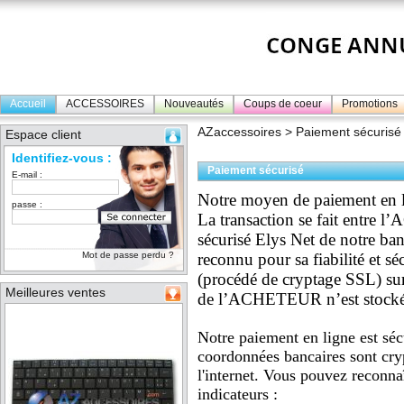
Accueil
ACCESSOIRES
Nouveautés
Coups de coeur
Promotions
AZaccessoires
> Paiement sécurisé
Espace client
Identifiez-vous :
Paiement sécurisé
E-mail :
Notre moyen de paiement en li
passe :
La transaction se fait entre
sécurisé Elys Net de notre
Mot de passe perdu ?
reconnu pour sa fiabilité et sé
(procédé de cryptage SSL) sur
Meilleures ventes
de l’ACHETEUR n’est stock
Notre paiement en ligne est sé
coordonnées bancaires sont cry
l'internet. Vous pouvez reconna
indicateurs :