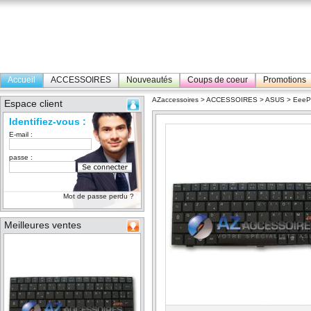
Accueil
ACCESSOIRES
Nouveautés
Coups de coeur
Promotions
AZaccessoires
>
ACCESSOIRES
>
ASUS
>
Eee
Espace client
Identifiez-vous :
E-mail :
passe :
Mot de passe perdu ?
Meilleures ventes