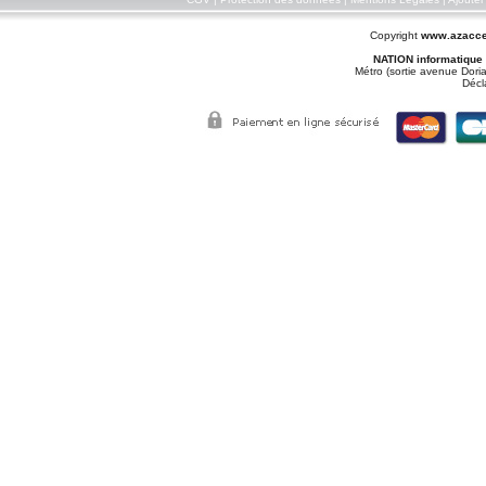
Copyright
www.azacce
NATION informatique
Métro (sortie avenue Doria
Décl