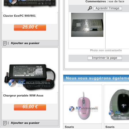
Commentaires :
vue de face
Clavier EeePC 900/901
25,00 €
Photo non contractuelle
Chargeur portable 90W Asus
65,00 €
Souris
Souris