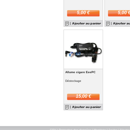
5,00 €
5,00 
Allume cigare EeePC
Déstockage
15,00 €
CGV
|
Protection des données
|
Mentions Légales
|
Ajouter