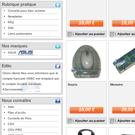
Rubrique pratique
Conseils pour bien acheter
Newsletter
18,00 €
18,00 
FAQ
SAV
Liens partenaires
Nos marques
ASUS
Edito
Chers clients Nos vous informons que le
compte bancaire HSBC est remplacé par
le compte Scoiété Générale.
Souris
Memoire
AZaccessoires
Nous connaître
Aide
18,00 €
39,00 
Plan d'accès
Conseils de Pros.
CGV
CGV PRO