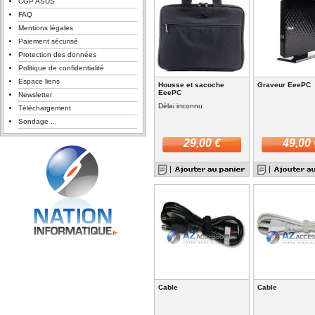
CGP ASUS
FAQ
Mentions légales
Paiement sécurisé
Protection des données
Politique de confidentialité
Espace liens
Housse et sacoche
Graveur EeePC
EeePC
Newsletter
Délai inconnu
Téléchargement
Sondage ...
29,00 €
49,00 
Cable
Cable