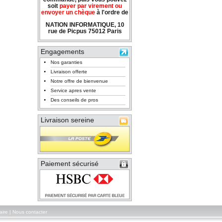
soit
payer par virement ou
envoyer un chèque
à l'ordre de
NATION INFORMATIQUE, 10
rue de Picpus 75012 Paris
Engagements
Nos garanties
Livraison offerte
Notre offre de bienvenue
Service apres vente
Des conseils de pros
Livraison sereine
Paiement sécurisé
aire
|
Nous contacter