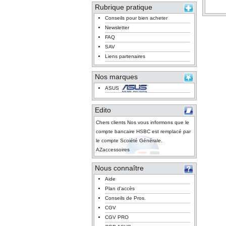
Rubrique pratique
Conseils pour bien acheter
Newsletter
FAQ
SAV
Liens partenaires
Nos marques
ASUS
Edito
Chers clients Nos vous informons que le
compte bancaire HSBC est remplacé par
le compte Scoiété Générale.
AZaccessoires
Nous connaître
Aide
Plan d'accès
Conseils de Pros.
CGV
CGV PRO