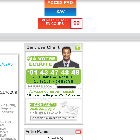
ACCES PRO
SAV
VENTES FLASH
00
EN COURS
GL702VS
/GL702VS
W
3P (6PHI),
oltage et
 portable,
 G21CN,
LWS,
32LW
,
Votre Panier
12LWS,
32LW
,
article(s)
, GL504GW
,