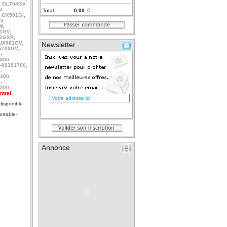
, GL704GV,
V
,
Total :
€
, GX501GI,
V,
W
,
01GV
,
01GXR
,
 UX581GV,
Newsletter
W700GV,
-
800,
-00391700
,
-
400
,
-
200
,
ntral
,
isponible
rtable-
Annonce