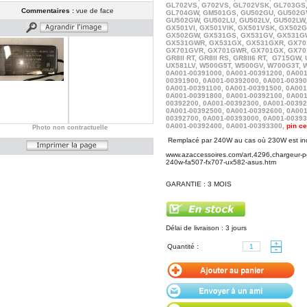
GL702VS, G702VS, GL702VSK, GL703GS
Commentaires :
vue de face
GL704GW
, GM501GS, GU502GU
, GU502G
GU502GW
, GU502LU
, GU502LV
, GU502LW
GX501VI,
GX501VIK,
GX501VSK, GX502G
GX502GW, GX531GS
, GX531GV
, GX531G
GX531GWR
, GX531GX
, GX531GXR, GX7
GX701GVR
, GX701GWR
, GX701GX
, GX7
GR8II RT, GR8II RS, GR8II6 RT, G715GW,
UX581LV, W500G5T, W500GV, W700G3T, 
0A001-00391000,
0A001-00391200
,
0A001
00391900,
0A001-00392000
,
0A001-00390
0A001-00391100, 0A001-00391500
,
0A001
0A001-00391800, 0A001-00392100
,
0A001
00392200
,
0A001-00392300
,
0A001-00392
0A001-00392500
,
0A001-00392600, 0A001
00392700
,
0A001-00393000
,
0A001-00393
0A001-00392400, 0A001-00393300
,
pin ce
Photo non contractuelle
Remplacé par 240W au cas où 230W est ind
www.azaccessoires.com/art,4296,chargeur-po
240w-fa507-fx707-ux582-asus.htm
GARANTIE : 3 MOIS
Délai de livraison : 3 jours
Quantité :