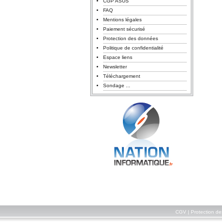
CGP ASUS
FAQ
Mentions légales
Paiement sécurisé
Protection des données
Politique de confidentialité
Espace liens
Newsletter
Téléchargement
Sondage ...
CGV
|
Protection d