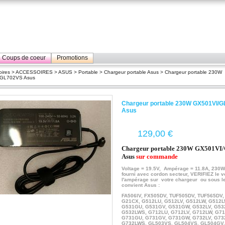
Coups de coeur
Promotions
ires
>
ACCESSOIRES
>
ASUS
>
Portable
>
Chargeur portable Asus
> Chargeur portable 230W
GL702VS Asus
Chargeur portable 230W GX501VI/
Asus
€
Chargeur portable 230W GX501VI
Asus
sur commande
Voltage = 19.5V, Ampérage = 11.8A, 230
fourni avec cordon secteur, VERIFIEZ le v
l'ampérage sur votre chargeur ou sous le
convient Asus :
FA506IV, FX505DV, TUF505DV, TUF565DV,
G21CX, G512LU, G512LV
, G512LW
, G512
G531GU
, G531GV
, G531GW, G532LV
, G5
G532LWS
, G712LU, G712LV
, G712LW
, G7
G731GU
, G731GV
, G731GW, G732LV
, G7
G732LWS
, GL503VS, GL504VS
, GL504GV