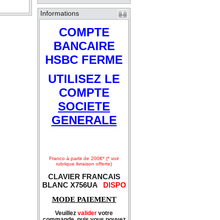
Informations
COMPTE
BANCAIRE
HSBC FERME
UTILISEZ LE
COMPTE
SOCIETE
GENERALE
Franco à partir de 200€* (* voir
rubrique livraison offerte)
CLAVIER FRANCAIS
BLANC X756UA
DISPO
MODE PAIEMENT
Veuillez
valider
votre
commande, puis vous pouvez