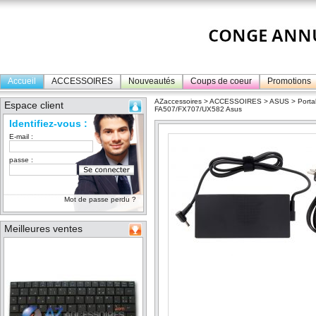
Accueil
ACCESSOIRES
Nouveautés
Coups de coeur
Promotions
AZaccessoires
>
ACCESSOIRES
>
ASUS
>
Porta
Espace client
FA507/FX707/UX582 Asus
Identifiez-vous :
E-mail :
passe :
Mot de passe perdu ?
Meilleures ventes