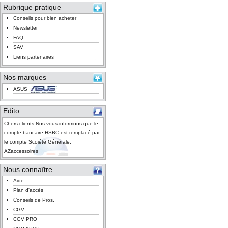
Rubrique pratique
Conseils pour bien acheter
Newsletter
FAQ
SAV
Liens partenaires
Nos marques
ASUS
Edito
Chers clients Nos vous informons que le
compte bancaire HSBC est remplacé par
le compte Scoiété Générale.
AZaccessoires
Nous connaître
Aide
Plan d'accès
Conseils de Pros.
CGV
CGV PRO