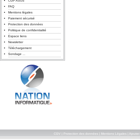
CGP ASUS
FAQ
Mentions légales
Paiement sécurisé
Protection des données
Politique de confidentialité
Espace liens
Newsletter
Téléchargement
Sondage ...
CGV
|
Protection des données
|
Mentions Légales
|
Ajouter