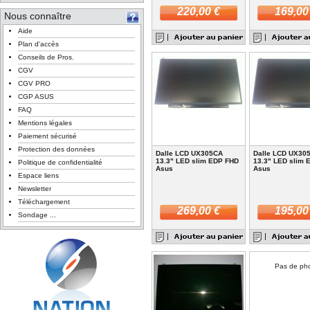
220,00 €
169,00
Nous connaître
Aide
Plan d'accès
Conseils de Pros.
CGV
CGV PRO
CGP ASUS
FAQ
Mentions légales
Paiement sécurisé
Protection des données
Dalle LCD UX305CA
Dalle LCD UX30
13.3" LED slim EDP FHD
13.3" LED slim
Politique de confidentialité
Asus
Asus
Espace liens
Newsletter
Téléchargement
269,00 €
195,00
Sondage ...
Pas de ph