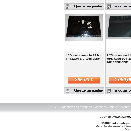
LCD touch module 14 led
LCD touch modul
TP412UA-1A Asus obso
UHD UX581GV-1
Sur commande
295,00 €
1 050,0
CGV
|
Protection des données
|
Mentions Légales
|
Ajouter
Copyright
www.azacce
NATION informatique
Métro (sortie avenue Doria
Décl