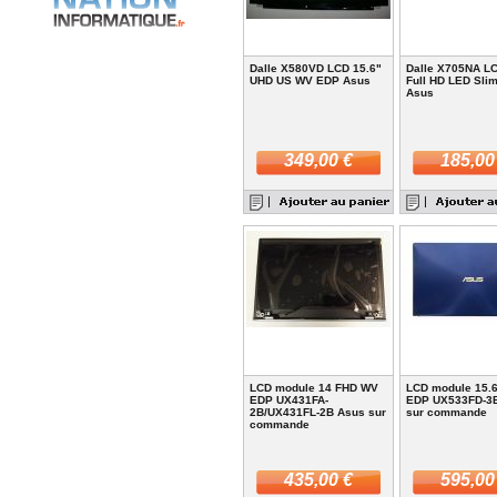
Dalle X580VD LCD 15.6"
Dalle X705NA LC
UHD US WV EDP Asus
Full HD LED Sli
Asus
349,00 €
185,00
LCD module 14 FHD WV
LCD module 15.
EDP UX431FA-
EDP UX533FD-3
2B/UX431FL-2B Asus sur
sur commande
commande
435,00 €
595,00