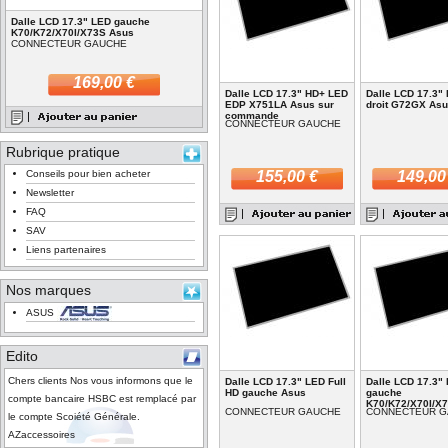
Dalle LCD 17.3" LED gauche
K70/K72/X70I/X73S Asus
CONNECTEUR GAUCHE
169,00 €
Dalle LCD 17.3" HD+ LED
Dalle LCD 17.3"
EDP X751LA Asus sur
droit G72GX As
commande
CONNECTEUR GAUCHE
Rubrique pratique
Conseils pour bien acheter
155,00 €
149,00
Newsletter
FAQ
SAV
Liens partenaires
Nos marques
ASUS
Edito
Chers clients Nos vous informons que le
Dalle LCD 17.3" LED Full
Dalle LCD 17.3"
HD gauche Asus
gauche
compte bancaire HSBC est remplacé par
K70/K72/X70I/X
CONNECTEUR GAUCHE
CONNECTEUR G
le compte Scoiété Générale.
AZaccessoires