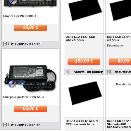
Clavier EeePC 900/901
25,00 €
Dalle LCD 15.6" LED
Dalle LCD 15.6"
G51VX Asus
3D Asus
Destockage
159,00 €
65,00 
Pas de ph
Chargeur portable 90W Asus
65,00 €
Dalle LCD 15.6" NEON
Dalle LCD 15.6"
CCFL converti Asus
Slim edp 40P
N8580GX/X580G