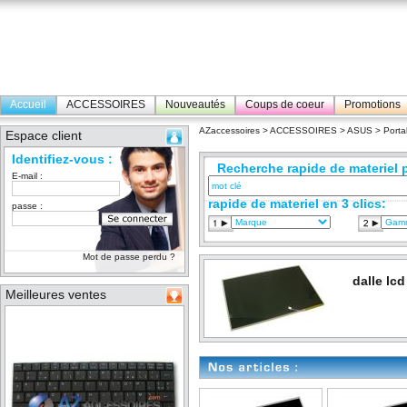
Accueil
ACCESSOIRES
Nouveautés
Coups de coeur
Promotions
AZaccessoires
>
ACCESSOIRES
>
ASUS
>
Porta
Espace client
Identifiez-vous :
Recherche rapide de materiel p
E-mail :
rapide de materiel en 3 clics:
passe :
Mot de passe perdu ?
dalle lcd
Meilleures ventes