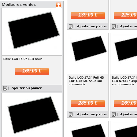
Meilleures ventes
139,00 €
225,00
Dalle LCD 15.6" LED Asus
169,00 €
Dalle LCD 17.3" Full HD
Dalle LCD 17.3" 
EDP G751JL Asus sur
LED N751JX 40p
commande
sur commande
285,00 €
169,00