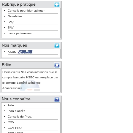
Rubrique pratique
Conseils pour bien acheter
Newsletter
FAQ
SAV
Liens partenaires
Nos marques
ASUS
Edito
Chers clients Nos vous informons que le
compte bancaire HSBC est remplacé par
le compte Scoiété Générale.
AZaccessoires
Nous connaître
Aide
Plan d'accès
Conseils de Pros.
CGV
CGV PRO