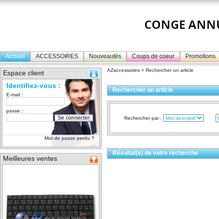
Accueil
ACCESSOIRES
Nouveautés
Coups de coeur
Promotions
AZaccessoires
> Rechercher un article
Espace client
Identifiez-vous :
Rechercher un article
E-mail :
passe :
Rechercher par :
Mot de passe perdu ?
Résultat(s) de votre recherche
Meilleures ventes