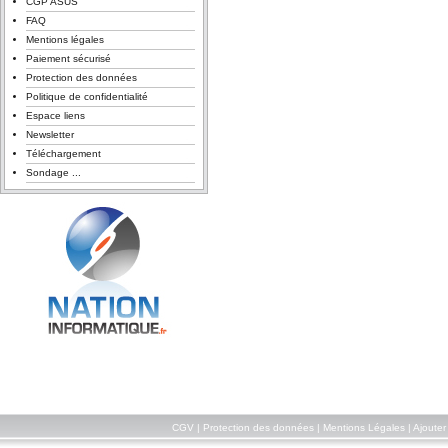
CGP ASUS
FAQ
Mentions légales
Paiement sécurisé
Protection des données
Politique de confidentialité
Espace liens
Newsletter
Téléchargement
Sondage ...
CGV
|
Protection des données
|
Mentions Légales
|
Ajouter