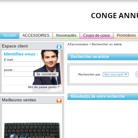
Accueil
ACCESSOIRES
Nouveautés
Coups de coeur
Promotions
AZaccessoires
> Rechercher un article
Espace client
Identifiez-vous :
Rechercher un article
E-mail :
passe :
Rechercher par :
Mot de passe perdu ?
Résultat(s) de votre recherche
Meilleures ventes