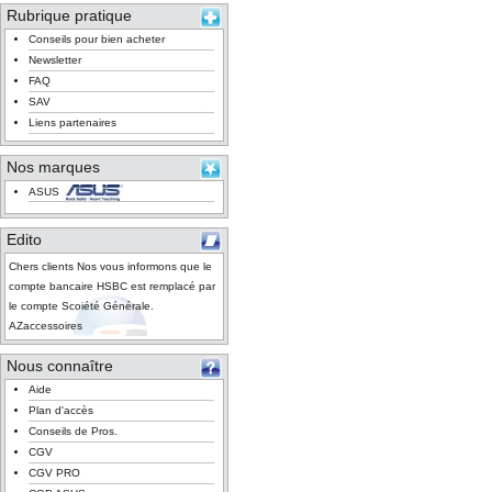
Rubrique pratique
Conseils pour bien acheter
Newsletter
FAQ
SAV
Liens partenaires
Nos marques
ASUS
Edito
Chers clients Nos vous informons que le
compte bancaire HSBC est remplacé par
le compte Scoiété Générale.
AZaccessoires
Nous connaître
Aide
Plan d'accès
Conseils de Pros.
CGV
CGV PRO