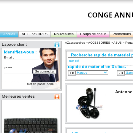
Accueil
ACCESSOIRES
Nouveautés
Coups de coeur
Promotions
AZaccessoires
>
ACCESSOIRES
>
ASUS
>
Porta
Espace client
Identifiez-vous :
Recherche rapide de materiel p
E-mail :
rapide de materiel en 3 clics:
passe :
Mot de passe perdu ?
Antenne
Meilleures ventes