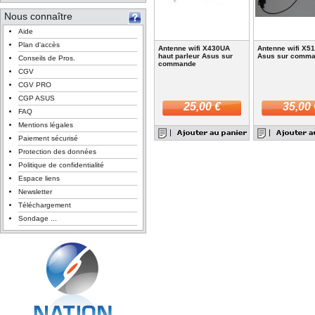
Nous connaître
Aide
Plan d'accès
Antenne wifi X430UA
Antenne wifi X5
haut parleur Asus sur
Asus sur comm
Conseils de Pros.
commande
CGV
CGV PRO
CGP ASUS
25,00 €
35,00 
FAQ
Mentions légales
Paiement sécurisé
Protection des données
Politique de confidentialité
Espace liens
Newsletter
Téléchargement
Sondage ...