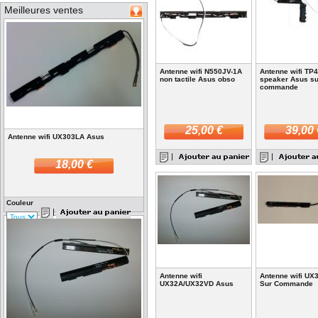
Meilleures ventes
Antenne wifi N550JV-1A
Antenne wifi TP
non tactile Asus obso
speaker Asus su
commande
25,00 €
39,00 
Antenne wifi UX303LA Asus
18,00 €
Couleur
Antenne wifi
Antenne wifi UX
UX32A/UX32VD Asus
Sur Commande