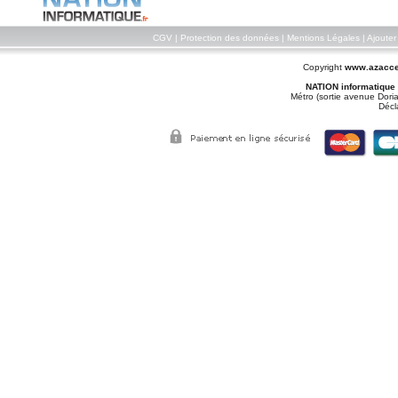
CGV
|
Protection des données
|
Mentions Légales
|
Ajouter
Copyright
www.azacce
NATION informatique
Métro (sortie avenue Doria
Décl