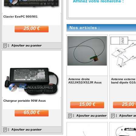
Affinez votre recherche :
Clavier EeePC 900/901
25,00 €
Antenne droite
Antenne externe
A52J/K52/X52JR Asus
band dipole G1
Chargeur portable 90W Asus
15,00 €
25,00 
65,00 €