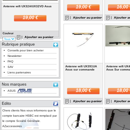
19,00 €
16,00 
Antenne wifi UX32A/UX32VD Asus
19,00 €
Couleur
Rubrique pratique
Conseils pour bien acheter
Newsletter
FAQ
Antenne wifi UX391UA
Antenne wifi UX
SAV
Asus sur commande
Asus Sur comm
Liens partenaires
Nos marques
18,00 €
18,00 
ASUS
Edito
Chers clients Nos vous informons que le
compte bancaire HSBC est remplacé par
le compte Scoiété Générale.
AZaccessoires