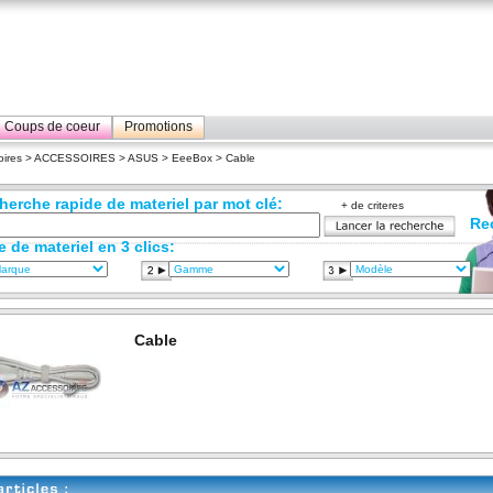
Coups de coeur
Promotions
ires
>
ACCESSOIRES
>
ASUS
>
EeeBox
> Cable
herche rapide de materiel par mot clé:
+ de criteres
Re
e de materiel en 3 clics:
Cable