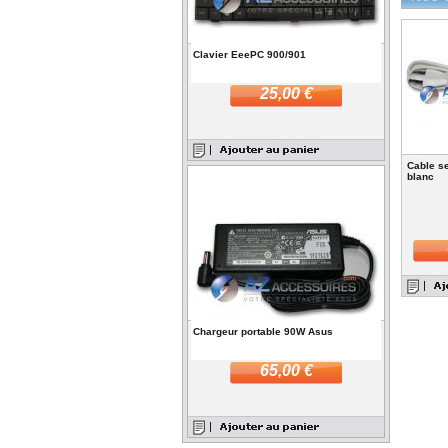
Clavier EeePC 900/901
25,00 €
Cable se
blanc
Chargeur portable 90W Asus
65,00 €