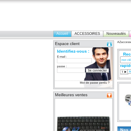
Accueil
ACCESSOIRES
Nouveautés
AZaccesso
Espace client
Identifiez-vous :
Rec
E-mail :
rapid
passe :
Mot de passe perdu ?
Meilleures ventes