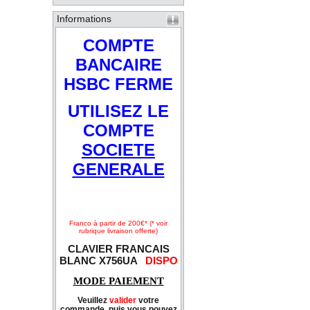
Informations
COMPTE
BANCAIRE
HSBC FERME
UTILISEZ LE
COMPTE
SOCIETE
GENERALE
Franco à partir de 200€* (* voir
rubrique livraison offerte)
CLAVIER FRANCAIS
BLANC X756UA
DISPO
MODE PAIEMENT
Veuillez
valider
votre
commande, puis vous pouvez