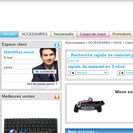
Accueil
ACCESSOIRES
Nouveautés
Coups de coeur
Promotions
AZaccessoires
>
ACCESSOIRES
>
ASUS
>
Carte
Espace client
Identifiez-vous :
Recherche rapide de materiel p
E-mail :
rapide de materiel en 3 clics:
passe :
Mot de passe perdu ?
Micro ex
Meilleures ventes