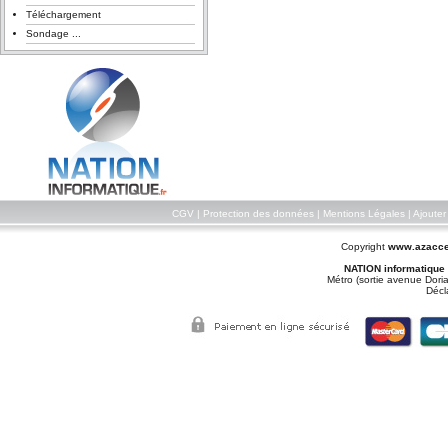
Téléchargement
Sondage ...
CGV
|
Protection des données
|
Mentions Légales
|
Ajouter
Copyright
www.azacce
NATION informatique
Métro (sortie avenue Doria
Décl