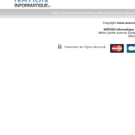
CGV
|
Protection des données
|
Mentions Légales
|
Ajouter
Copyright
www.azacce
NATION informatique
Métro (sortie avenue Doria
Décl