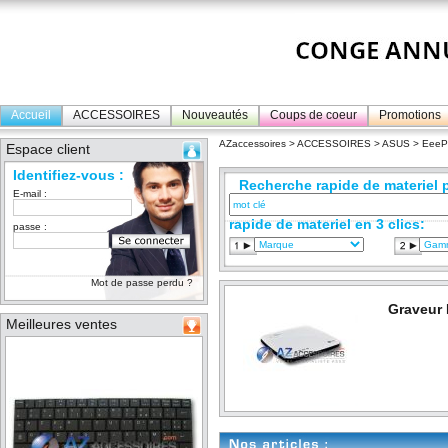
Accueil
ACCESSOIRES
Nouveautés
Coups de coeur
Promotions
AZaccessoires
>
ACCESSOIRES
>
ASUS
>
Eee
Espace client
Identifiez-vous :
Recherche rapide de materiel p
E-mail :
rapide de materiel en 3 clics:
passe :
Mot de passe perdu ?
Graveur
Meilleures ventes