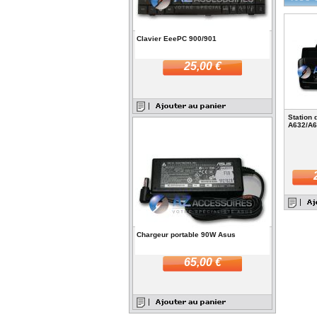
Clavier EeePC 900/901
25,00 €
Station 
A632/A6
Chargeur portable 90W Asus
65,00 €