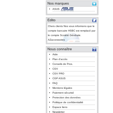
Nos marques
ASUS
Edito
Chers clients Nos vous informons que le
compte bancaire HSBC est remplacé par
le compte Scoiété Générale.
AZaccessoires
Nous connaître
Aide
Plan d'accès
Conseils de Pros.
CGV
CGV PRO
CGP ASUS
FAQ
Mentions légales
Paiement sécurisé
Protection des données
Politique de confidentialité
Espace liens
Newsletter