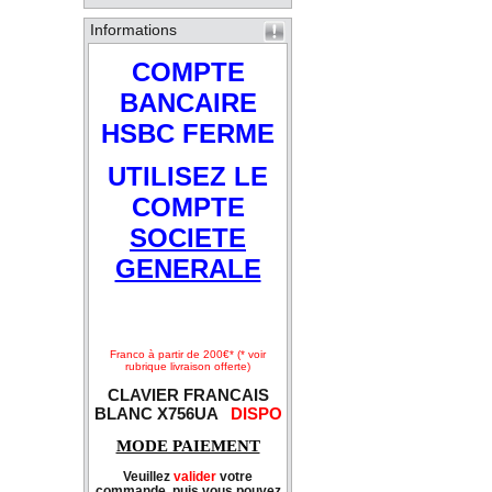
Informations
COMPTE
BANCAIRE
HSBC FERME
UTILISEZ LE
COMPTE
SOCIETE
GENERALE
Franco à partir de 200€* (* voir
rubrique livraison offerte)
CLAVIER FRANCAIS
BLANC X756UA
DISPO
MODE PAIEMENT
Veuillez
valider
votre
commande, puis vous pouvez