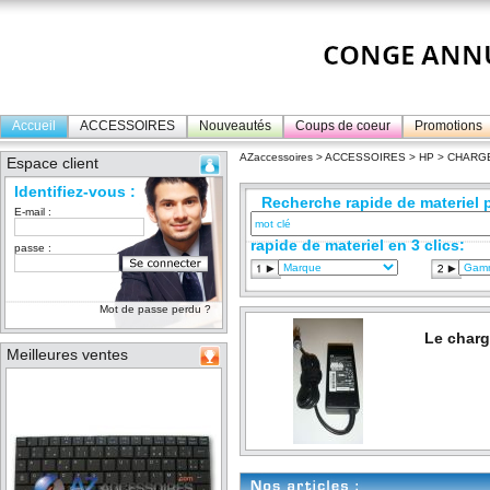
Accueil
ACCESSOIRES
Nouveautés
Coups de coeur
Promotions
AZaccessoires
>
ACCESSOIRES
>
HP
> CHARG
Espace client
Identifiez-vous :
Recherche rapide de materiel p
E-mail :
rapide de materiel en 3 clics:
passe :
Mot de passe perdu ?
Le charg
Meilleures ventes