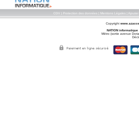
CGV
|
Protection des données
|
Mentions Légales
|
Ajouter
Copyright
www.azacce
NATION informatique
Métro (sortie avenue Doria
Décl