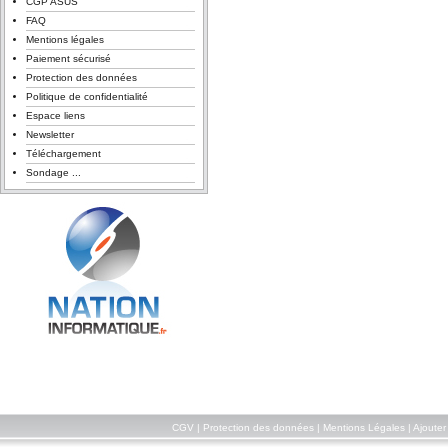
CGP ASUS
FAQ
Mentions légales
Paiement sécurisé
Protection des données
Politique de confidentialité
Espace liens
Newsletter
Téléchargement
Sondage ...
CGV
|
Protection des données
|
Mentions Légales
|
Ajouter