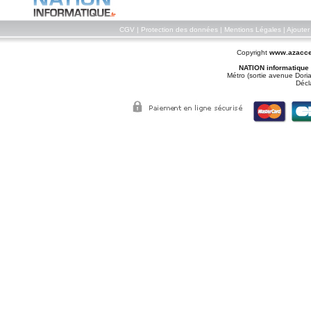
CGV
|
Protection des données
|
Mentions Légales
|
Ajouter
Copyright
www.azacce
NATION informatique
Métro (sortie avenue Doria
Décl