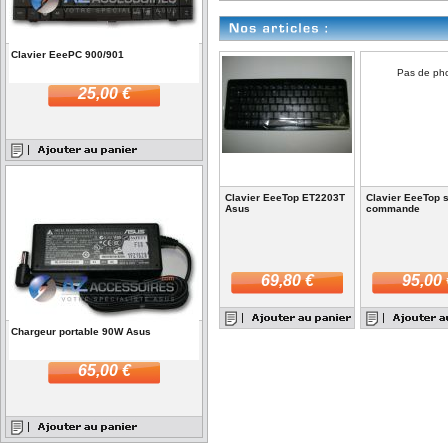
Clavier EeePC 900/901
Pas de ph
25,00 €
Clavier EeeTop ET2203T
Clavier EeeTop 
Asus
commande
69,80 €
95,00 
Chargeur portable 90W Asus
65,00 €