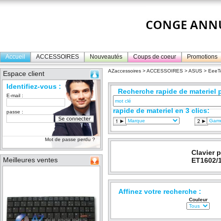
Accueil
ACCESSOIRES
Nouveautés
Coups de coeur
Promotions
AZaccessoires
>
ACCESSOIRES
>
ASUS
>
EeeT
Espace client
Identifiez-vous :
Recherche rapide de materiel p
E-mail :
rapide de materiel en 3 clics:
passe :
Mot de passe perdu ?
Clavier 
Meilleures ventes
ET1602/
Affinez votre recherche :
Couleur