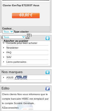
Clavier EeeTop ET2203T Asus
69,80 €
Couleur
Type clavier
Rubrique pratique
Conseils pour bien acheter
Newsletter
FAQ
SAV
Liens partenaires
Nos marques
ASUS
Edito
Chers clients Nos vous informons que le
compte bancaire HSBC est remplacé par
le compte Scoiété Générale.
AZaccessoires