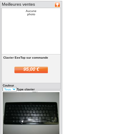
Meilleures ventes
Aucune
photo
Clavier EeeTop sur commande
95,00 €
Couleur
Type clavier