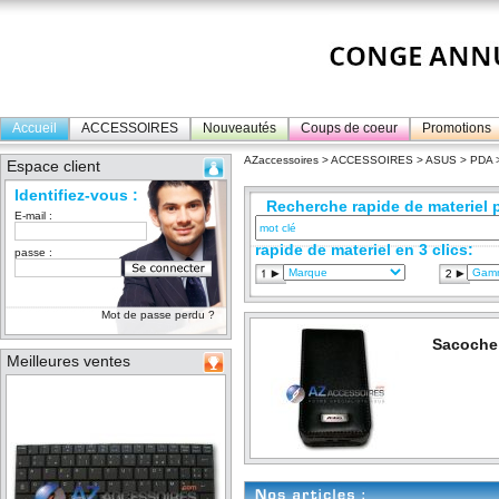
Accueil
ACCESSOIRES
Nouveautés
Coups de coeur
Promotions
AZaccessoires
>
ACCESSOIRES
>
ASUS
>
PDA
>
Espace client
Identifiez-vous :
Recherche rapide de materiel p
E-mail :
rapide de materiel en 3 clics:
passe :
Mot de passe perdu ?
Sacoche
Meilleures ventes