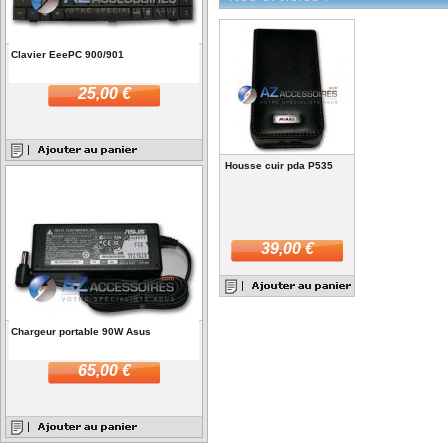
Clavier EeePC 900/901
25,00 €
Housse cuir pda P535
39,00 €
Chargeur portable 90W Asus
65,00 €