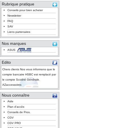
Rubrique pratique
Conseils pour bien acheter
Newsletter
FAQ
SAV
Liens partenaires
Nos marques
ASUS
Edito
Chers clients Nos vous informons que le
compte bancaire HSBC est remplacé par
le compte Scoiété Générale.
AZaccessoires
Nous connaître
Aide
Plan d'accès
Conseils de Pros.
CGV
CGV PRO