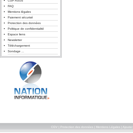
CGP ASUS
FAQ
Mentions légales
Paiement sécurisé
Protection des données
Politique de confidentialité
Espace liens
Newsletter
Téléchargement
Sondage ...
CGV
|
Protection des données
|
Mentions Légales
|
Ajouter