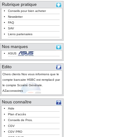
Rubrique pratique
Conseils pour bien acheter
Newsletter
FAQ
SAV
Liens partenaires
Nos marques
ASUS
Edito
Chers clients Nos vous informons que le
compte bancaire HSBC est remplacé par
le compte Scoiété Générale.
AZaccessoires
Nous connaître
Aide
Plan d'accès
Conseils de Pros.
CGV
CGV PRO