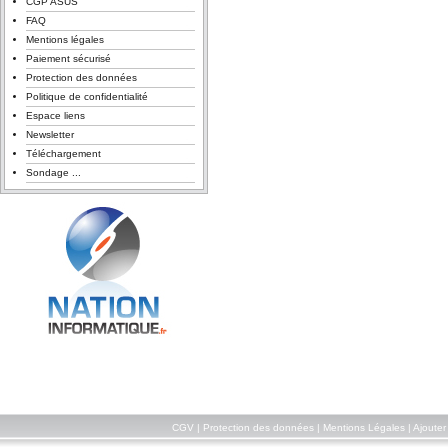
CGP ASUS
FAQ
Mentions légales
Paiement sécurisé
Protection des données
Politique de confidentialité
Espace liens
Newsletter
Téléchargement
Sondage ...
CGV
|
Protection des données
|
Mentions Légales
|
Ajouter