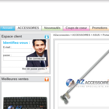
Accueil
ACCESSOIRES
Nouveautés
Coups de coeur
Promotions
AZaccessoires
>
ACCESSOIRES
>
ASUS
>
Porta
Espace client
Identifiez-vous :
E-mail :
passe :
Mot de passe perdu ?
Meilleures ventes