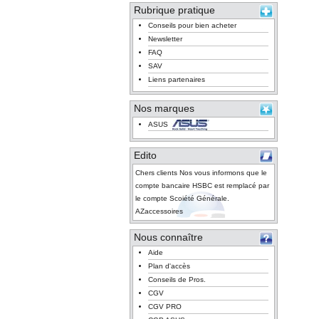
Rubrique pratique
Conseils pour bien acheter
Newsletter
FAQ
SAV
Liens partenaires
Nos marques
ASUS
Edito
Chers clients Nos vous informons que le
compte bancaire HSBC est remplacé par
le compte Scoiété Générale.
AZaccessoires
Nous connaître
Aide
Plan d'accès
Conseils de Pros.
CGV
CGV PRO