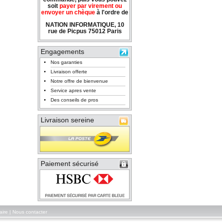
soit
payer par virement ou
envoyer un chèque
à l'ordre de
NATION INFORMATIQUE, 10
rue de Picpus 75012 Paris
Engagements
Nos garanties
Livraison offerte
Notre offre de bienvenue
Service apres vente
Des conseils de pros
Livraison sereine
Paiement sécurisé
aire
|
Nous contacter