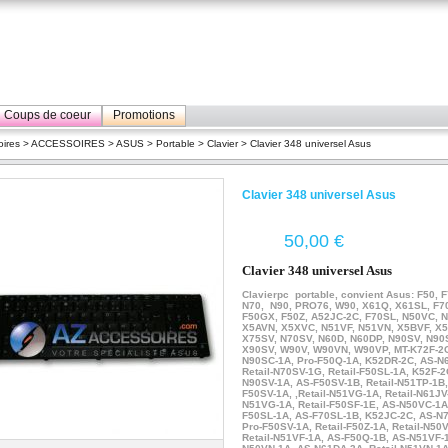
Coups de coeur
Promotions
ires
>
ACCESSOIRES
>
ASUS
>
Portable
>
Clavier
> Clavier 348 universel Asus
Clavier 348 universel Asus
€
Clavier 348 universel Asus
Clavierpc portable, convient Asus: F50, F
N70, N90, PRO76, W90, X61Q, X61SL, F7
F50GX, F50Z, A52JC-2C, F70SL, N50VC, 
X5AVN, X5XVC, N51VF, N51VN, X5BVF, X
X75SV, N70SV, N60D, N60DP, N90SV, N90
X90SV, W90V, W90VN, W90VP, MT-K72F-2C
N90SC-1A, Pro-F50Q-1A, K52DR-2C, AS-N
Retail-N70SV-1G, Retail-F50SL-1A, K52F-2
N90SV-1A, AS-F50SV-1B, Retail-N51TP-1B, 
F50SV-1A, ,Retail-N51VG-1A, Retail-N61JV
N51VG-1A, Retail-F50SF-1E, AS-N50VC-1A,
F50SL-1A, AS-F70SL-1B, K52JC-2C, AS-N
Pro-F50SV-1A, Retail-F50Z-1A, Retail-N50
Retail-N51VF-1A, AS-F50Q-1B, AS-N51VF-