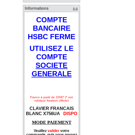
Informations
COMPTE
BANCAIRE
HSBC FERME
UTILISEZ LE
COMPTE
SOCIETE
GENERALE
Franco à partir de 200€* (* voir
rubrique livraison offerte)
CLAVIER FRANCAIS
BLANC X756UA
DISPO
MODE PAIEMENT
Veuillez
valider
votre
commande, puis vous pouvez