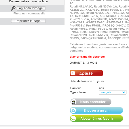
N50VN-1A, AS-N61DA-3A, Retail-N51VN-1A
Commentaires :
vue de face
2C,
Retail-N71JV-1C, Retail-N50VN-1A, Retail
K52DE-2C, K72JR-2C, Retail-F70SL-1A, Ret
N61VG-1A, Retail-N90SC-1A, F70SL-1A, 
Photo non contractuelle
1A, Retail-N90SV-1A, AS-F50GX-1B, AS-N
Pro-F70SL-1A, AS-F50Z-1B, AS-N61VG-1A,
W90VN-1A, AS-N71JV-1C, AS-W90V-1A, Pr
Pro-F50SV, Pro-F70SL, PRO61Q, X64JV, 
Retail-F50SL, Retail-F50SV, Retail-F50Z, Re
F70SL, Retail-N50VN, Retail-N50VN, Retai
Retail-N51VF, Retail-N51VG, Retail-N70SV, 
N90SV, 04GNQX1KFR00-1, 04GNQX1KFR0
Existe en luxembourgeois, suisse françai
belge selon modèle, sur commande délais
semaines
clavier francais obsolete
GARANTIE : 3 MOIS
Délai de livraison : 3 jours
Couleur :
noir
Type clavier :