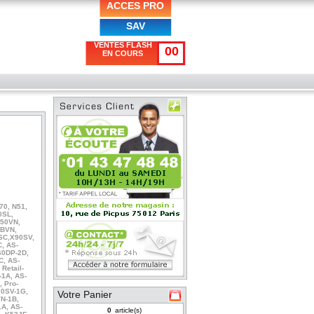
ACCES PRO
SAV
VENTES FLASH
00
EN COURS
70, N51,
0SL,
N50VN,
5BVN,
SC,X90SV,
, AS-
60DP-2D,
C, AS-
Retail-
-1A, AS-
 Pro-
70SV-1G,
Votre Panier
VN-1B,
1A, AS-
article(s)