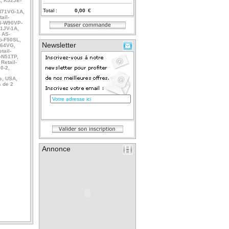
, K52JE-
Total :
€
-N71VG-1A,
ail-
AS-W90VP-
61JV-1A,
 AS-
o-F50SL,
Newsletter
X64VG,
tail-
l-N51TP,
Retail-
0-2,
s, USA,
 de 2
Annonce