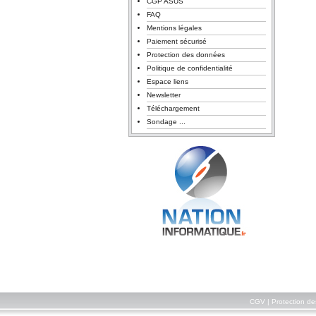
CGP ASUS
FAQ
Mentions légales
Paiement sécurisé
Protection des données
Politique de confidentialité
Espace liens
Newsletter
Téléchargement
Sondage ...
CGV
|
Protection d