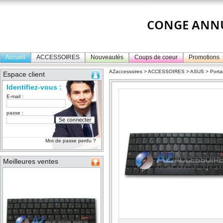
Accueil
ACCESSOIRES
Nouveautés
Coups de coeur
Promotions
AZaccessoires
>
ACCESSOIRES
>
ASUS
>
Porta
Espace client
Identifiez-vous :
E-mail :
passe :
Mot de passe perdu ?
Meilleures ventes