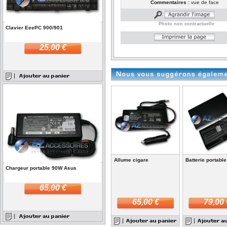
Commentaires :
vue de face
Photo non contractuelle
Clavier EeePC 900/901
25,00 €
Allume cigare
Batterie portabl
Chargeur portable 90W Asus
65,00 €
65,00 €
79,00 