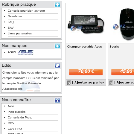
Rubrique pratique
Conseils pour bien acheter
Newsletter
FAQ
SAV
Liens partenaires
Nos marques
Chargeur portable Asus
Souris
ASUS
Edito
70,00 €
45,90 
Chers clients Nos vous informons que le
compte bancaire HSBC est remplacé par
le compte Scoiété Générale.
AZaccessoires
Nous connaître
Aide
Plan d'accès
Conseils de Pros.
CGV
CGV PRO