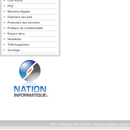
CGP ASUS
FAQ
Mentions légales
Paiement sécurisé
Protection des données
Politique de confidentialité
Espace liens
Newsletter
Téléchargement
Sondage ...
CGV
|
Protection des données
|
Mentions Légales
|
Ajouter