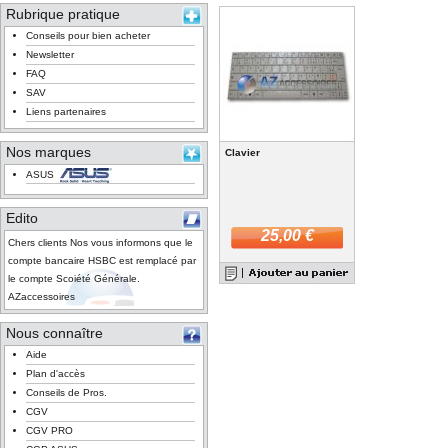
Rubrique pratique
Conseils pour bien acheter
Newsletter
FAQ
SAV
Liens partenaires
Nos marques
Clavier
ASUS
Edito
25,00 €
Chers clients Nos vous informons que le
compte bancaire HSBC est remplacé par
le compte Scoiété Générale.
AZaccessoires
Nous connaître
Aide
Plan d'accès
Conseils de Pros.
CGV
CGV PRO