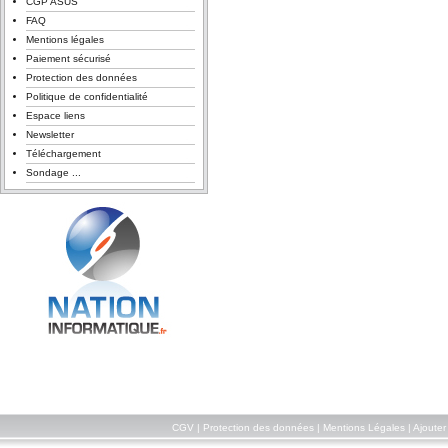
CGP ASUS
FAQ
Mentions légales
Paiement sécurisé
Protection des données
Politique de confidentialité
Espace liens
Newsletter
Téléchargement
Sondage ...
CGV
|
Protection des données
|
Mentions Légales
|
Ajouter