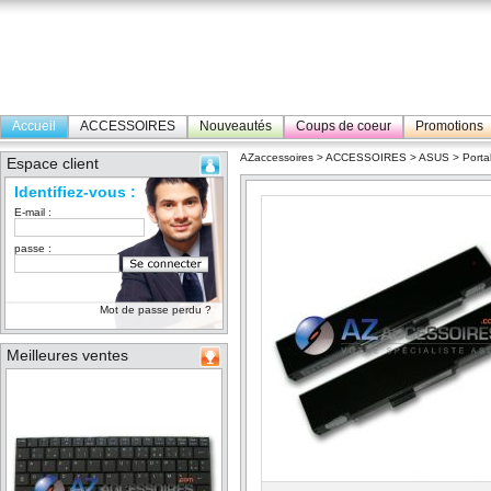
Accueil
ACCESSOIRES
Nouveautés
Coups de coeur
Promotions
AZaccessoires
>
ACCESSOIRES
>
ASUS
>
Porta
Espace client
Identifiez-vous :
E-mail :
passe :
Mot de passe perdu ?
Meilleures ventes