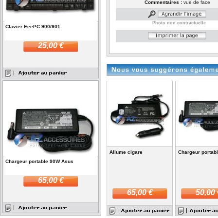
Commentaires :
vue de face
Photo non contractuelle
Clavier EeePC 900/901
25,00 €
Allume cigare
Chargeur portab
Chargeur portable 90W Asus
65,00 €
65,00 €
50,00 