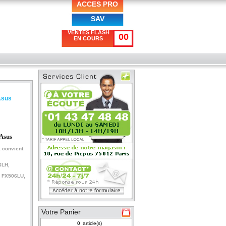
ACCES PRO
SAV
VENTES FLASH
00
EN COURS
Asus
Asus
, convient
6LH,
, FX506LU,
Votre Panier
article(s)