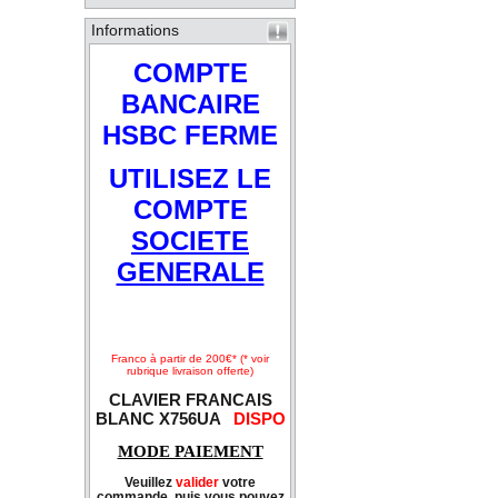
Informations
COMPTE
BANCAIRE
HSBC FERME
UTILISEZ LE
COMPTE
SOCIETE
GENERALE
Franco à partir de 200€* (* voir
rubrique livraison offerte)
CLAVIER FRANCAIS
BLANC X756UA
DISPO
MODE PAIEMENT
Veuillez
valider
votre
commande, puis vous pouvez