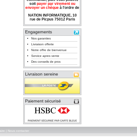
soit
payer par virement ou
envoyer un chèque
à l'ordre de
NATION INFORMATIQUE, 10
rue de Picpus 75012 Paris
Engagements
Nos garanties
Livraison offerte
Notre offre de bienvenue
Service apres vente
Des conseils de pros
Livraison sereine
Paiement sécurisé
aire
|
Nous contacter