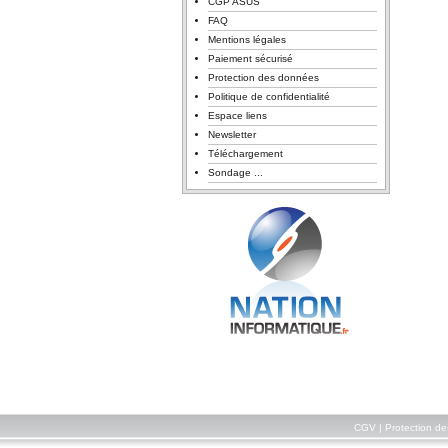
CGP ASUS
FAQ
Mentions légales
Paiement sécurisé
Protection des données
Politique de confidentialité
Espace liens
Newsletter
Téléchargement
Sondage ...
CGV
|
Protection d