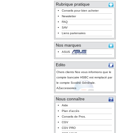
Rubrique pratique
Conseils pour bien acheter
Newsletter
FAQ
SAV
Liens partenaires
Nos marques
ASUS
Edito
Chers clients Nos vous informons que le
compte bancaire HSBC est remplacé par
le compte Scoiété Générale.
AZaccessoires
Nous connaître
Aide
Plan d'accès
Conseils de Pros.
CGV
CGV PRO