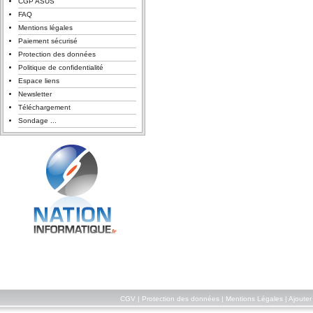
CGP ASUS
FAQ
Mentions légales
Paiement sécurisé
Protection des données
Politique de confidentialité
Espace liens
Newsletter
Téléchargement
Sondage ...
CGV
|
Protection des données
|
Mentions Légales
|
Ajouter