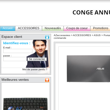
Accueil
ACCESSOIRES
Nouveautés
Coups de coeur
Promotions
AZaccessoires
>
ACCESSOIRES
>
ASUS
>
Porta
Espace client
commande
Identifiez-vous :
E-mail :
passe :
Mot de passe perdu ?
Meilleures ventes