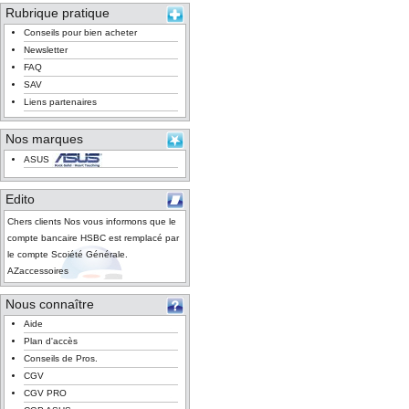
Rubrique pratique
Conseils pour bien acheter
Newsletter
FAQ
SAV
Liens partenaires
Nos marques
ASUS
Edito
Chers clients Nos vous informons que le
compte bancaire HSBC est remplacé par
le compte Scoiété Générale.
AZaccessoires
Nous connaître
Aide
Plan d'accès
Conseils de Pros.
CGV
CGV PRO