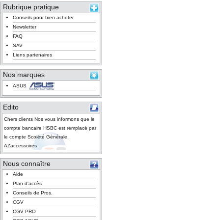
Rubrique pratique
Conseils pour bien acheter
Newsletter
FAQ
SAV
Liens partenaires
Nos marques
ASUS
Edito
Chers clients Nos vous informons que le
compte bancaire HSBC est remplacé par
le compte Scoiété Générale.
AZaccessoires
Nous connaître
Aide
Plan d'accès
Conseils de Pros.
CGV
CGV PRO