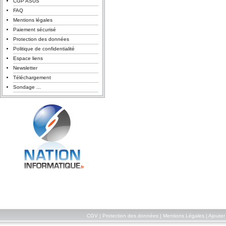
CGP ASUS
FAQ
Mentions légales
Paiement sécurisé
Protection des données
Politique de confidentialité
Espace liens
Newsletter
Téléchargement
Sondage ...
CGV
|
Protection des données
|
Mentions Légales
|
Ajouter