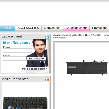
Accueil
ACCESSOIRES
Nouveautés
Coups de coeur
Promotions
AZaccessoires
>
ACCESSOIRES
>
ASUS
>
Porta
Espace client
commande
Identifiez-vous :
E-mail :
passe :
Mot de passe perdu ?
Meilleures ventes