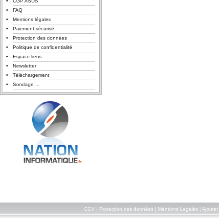
CGP ASUS
FAQ
Mentions légales
Paiement sécurisé
Protection des données
Politique de confidentialité
Espace liens
Newsletter
Téléchargement
Sondage ...
CGV
|
Protection des données
|
Mentions Légales
|
Ajouter