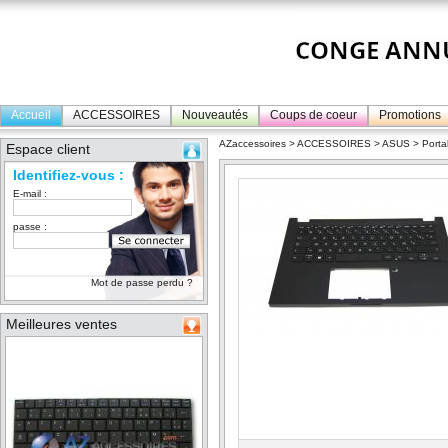
Accueil
ACCESSOIRES
Nouveautés
Coups de coeur
Promotions
AZaccessoires
>
ACCESSOIRES
>
ASUS
>
Porta
Espace client
Identifiez-vous :
E-mail :
passe :
Mot de passe perdu ?
Meilleures ventes