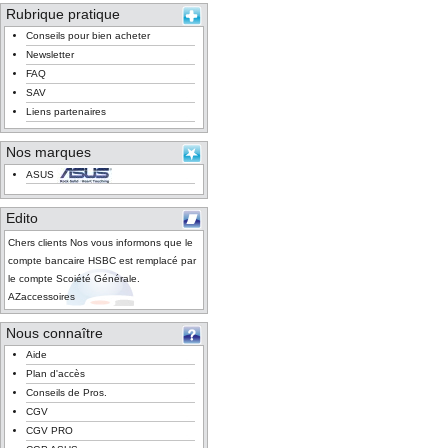
Rubrique pratique
Conseils pour bien acheter
Newsletter
FAQ
SAV
Liens partenaires
Nos marques
ASUS
Edito
Chers clients Nos vous informons que le
compte bancaire HSBC est remplacé par
le compte Scoiété Générale.
AZaccessoires
Nous connaître
Aide
Plan d'accès
Conseils de Pros.
CGV
CGV PRO