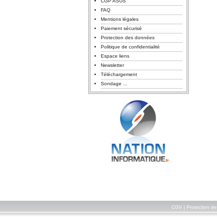
CGP ASUS
FAQ
Mentions légales
Paiement sécurisé
Protection des données
Politique de confidentialité
Espace liens
Newsletter
Téléchargement
Sondage ...
CGV
|
Protection d