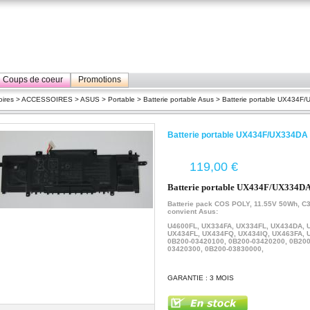
Coups de coeur
Promotions
ires
>
ACCESSOIRES
>
ASUS
>
Portable
>
Batterie portable Asus
> Batterie portable UX434F
Batterie portable UX434F/UX334DA
€
Batterie portable UX434F/UX334DA
Batterie pack COS POLY, 11.55V 50Wh,
C3
convient Asus:
U4600FL, UX334FA, UX334FL, UX434DA, 
UX434FL
, UX434FQ
, UX434IQ, UX463FA,
0B200-03420100,
0B200-03420200, 0B200
03420300, 0B200-03830000
,
GARANTIE : 3 MOIS