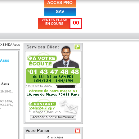
ACCES PRO
SAV
VENTES FLASH
00
EN COURS
/UX334DA Asus
 Asus
 Asus
1N1841,
UX434FA
,
 UX463FL
,
-
Votre Panier
article(s)