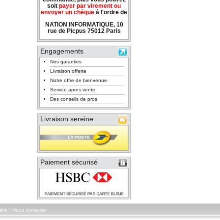
soit
payer par virement ou
envoyer un chèque
à l'ordre de
NATION INFORMATIQUE, 10
rue de Picpus 75012 Paris
Engagements
Nos garanties
Livraison offerte
Notre offre de bienvenue
Service apres vente
Des conseils de pros
Livraison sereine
Paiement sécurisé
aire
|
Nous contacter