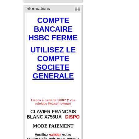
Informations
COMPTE
BANCAIRE
HSBC FERME
UTILISEZ LE
COMPTE
SOCIETE
GENERALE
Franco à partir de 200€* (* voir
rubrique livraison offerte)
CLAVIER FRANCAIS
BLANC X756UA
DISPO
MODE PAIEMENT
Veuillez
valider
votre
commande, puis vous pouvez