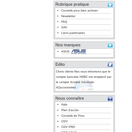
Rubrique pratique
Conseils pour bien acheter
Newsletter
FAQ
SAV
Liens partenaires
Nos marques
ASUS
Edito
Chers clients Nos vous informons que le
compte bancaire HSBC est remplacé par
le compte Scoiété Générale.
AZaccessoires
Nous connaître
Aide
Plan d'accès
Conseils de Pros.
CGV
CGV PRO