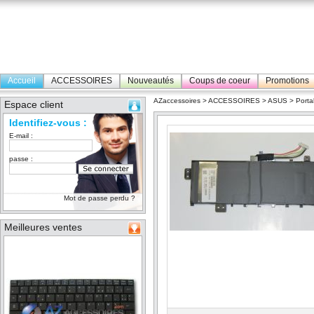
Accueil
ACCESSOIRES
Nouveautés
Coups de coeur
Promotions
AZaccessoires
>
ACCESSOIRES
>
ASUS
>
Porta
Espace client
Identifiez-vous :
E-mail :
passe :
Mot de passe perdu ?
Meilleures ventes