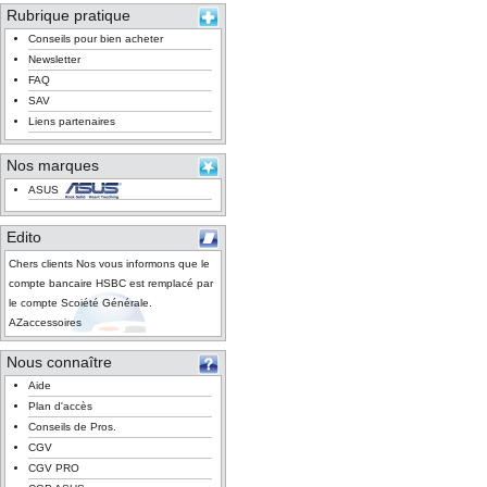
Rubrique pratique
Conseils pour bien acheter
Newsletter
FAQ
SAV
Liens partenaires
Nos marques
ASUS
Edito
Chers clients Nos vous informons que le
compte bancaire HSBC est remplacé par
le compte Scoiété Générale.
AZaccessoires
Nous connaître
Aide
Plan d'accès
Conseils de Pros.
CGV
CGV PRO