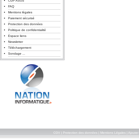
CGP ASUS
FAQ
Mentions légales
Paiement sécurisé
Protection des données
Politique de confidentialité
Espace liens
Newsletter
Téléchargement
Sondage ...
CGV
|
Protection des données
|
Mentions Légales
|
Ajouter