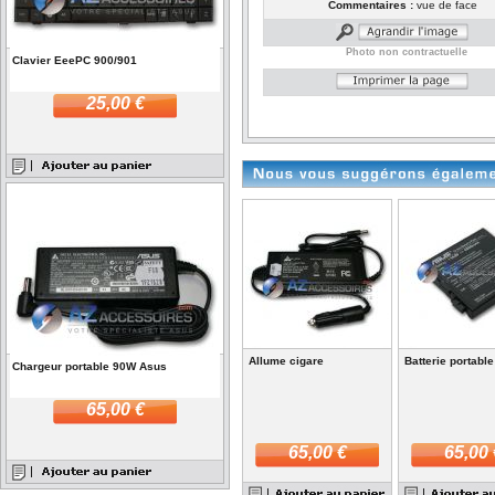
Commentaires :
vue de face
Photo non contractuelle
Clavier EeePC 900/901
25,00 €
Allume cigare
Batterie portabl
Chargeur portable 90W Asus
65,00 €
65,00 €
65,00 