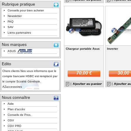
Rubrique pratique
Conseils pour bien acheter
Newsletter
FAQ
SAV
Liens partenaires
Nos marques
Chargeur portable Asus
Inverter
ASUS
Edito
Chers clients Nos vous informons que le
70,00 €
30,00 
compte bancaire HSBC est remplacé par
le compte Scoiété Générale.
AZaccessoires
Nous connaître
Aide
Plan d'accès
Conseils de Pros.
CGV
CGV PRO