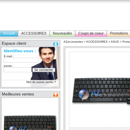
Accueil
ACCESSOIRES
Nouveautés
Coups de coeur
Promotions
AZaccessoires
>
ACCESSOIRES
>
ASUS
>
Porta
Espace client
Identifiez-vous :
E-mail :
passe :
Mot de passe perdu ?
Meilleures ventes