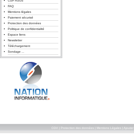
CGP ASUS
FAQ
Mentions légales
Paiement sécurisé
Protection des données
Politique de confidentialité
Espace liens
Newsletter
Téléchargement
Sondage ...
CGV
|
Protection des données
|
Mentions Légales
|
Ajouter