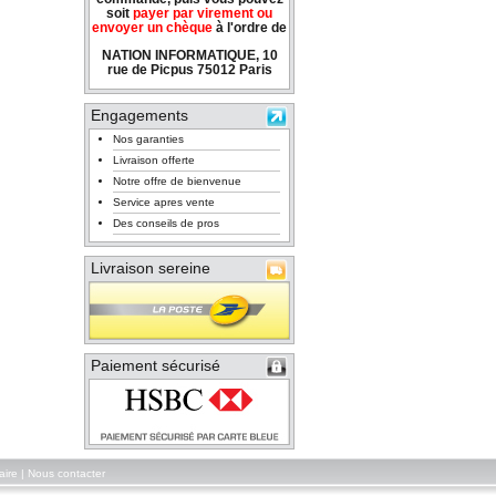
soit
payer par virement ou
envoyer un chèque
à l'ordre de
NATION INFORMATIQUE, 10
rue de Picpus 75012 Paris
Engagements
Nos garanties
Livraison offerte
Notre offre de bienvenue
Service apres vente
Des conseils de pros
Livraison sereine
Paiement sécurisé
aire
|
Nous contacter