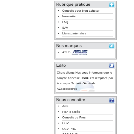
Rubrique pratique
Conseils pour bien acheter
Newsletter
FAQ
SAV
Liens partenaires
Nos marques
ASUS
Edito
Chers clients Nos vous informons que le
compte bancaire HSBC est remplacé par
le compte Scoiété Générale.
AZaccessoires
Nous connaître
Aide
Plan d'accès
Conseils de Pros.
CGV
CGV PRO