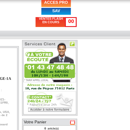
ACCES PRO
SAV
VENTES FLASH
00
EN COURS
5GE-1A
 :
,
Z1-
31FR0,
s, USA,
 de 2
Votre Panier
 board
article(s)