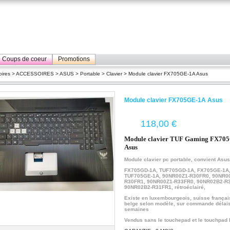
Coups de coeur
Promotions
ires
>
ACCESSOIRES
>
ASUS
>
Portable
>
Clavier
> Module clavier FX705GE-1A Asus
Module clavier FX705GE-1A Asus
€
Module clavier TUF Gaming FX70
Asus
Module clavier pc portable, convient Asus
FX705GD-1A, TUF705GD-1A,
FX705GE-1A
TUF705GE-1A,
90NR00Z1-R30FR0
,
90NR00
R30FR1
, 90NR00Z1-R33FR0, 90NR02B2-R
90NR02B2-R31FR1
, rétroéclairé,
E
xiste en luxembourgeois, suisse françai
belge selon modèle, sur commande délais
semaines
Vendus sans le touchepad et le touchpad