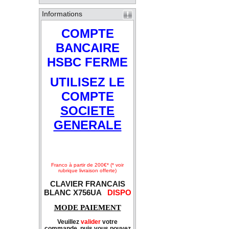
Informations
COMPTE
BANCAIRE
HSBC FERME
UTILISEZ LE
COMPTE
SOCIETE
GENERALE
Franco à partir de 200€* (* voir
rubrique livraison offerte)
CLAVIER FRANCAIS
BLANC X756UA
DISPO
MODE PAIEMENT
Veuillez
valider
votre
commande, puis vous pouvez