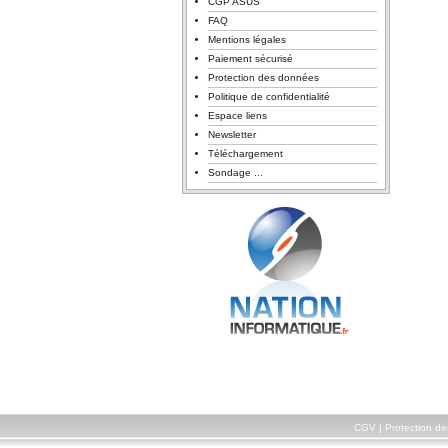
CGP ASUS
FAQ
Mentions légales
Paiement sécurisé
Protection des données
Politique de confidentialité
Espace liens
Newsletter
Téléchargement
Sondage ...
CGV
|
Protection d