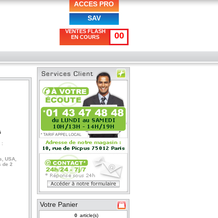
ACCES PRO
SAV
VENTES FLASH
00
EN COURS
s
 :
s, USA,
 de 2
Votre Panier
article(s)