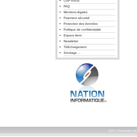
CGP ASUS
FAQ
Mentions légales
Paiement sécurisé
Protection des données
Politique de confidentialité
Espace liens
Newsletter
Téléchargement
Sondage ...
CGV
|
Protection d