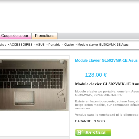
Coups de coeur
Promotions
ires
>
ACCESSOIRES
>
ASUS
>
Portable
>
Clavier
> Module clavier GL502VMK-1E Asus
Module clavier GL502VMK-1E Asus
€
Module clavier GL502VMK-1E Asu
Module clavier pc portable, convient Asus
GL502VMK
, 90NB0DR6-R31FR0
Existe en luxembourgeois, suisse françai
belge selon modèle, sur commande délais
semaines
Vendus sans le touchepad ni le cliquepad
GARANTIE : 3 MOIS