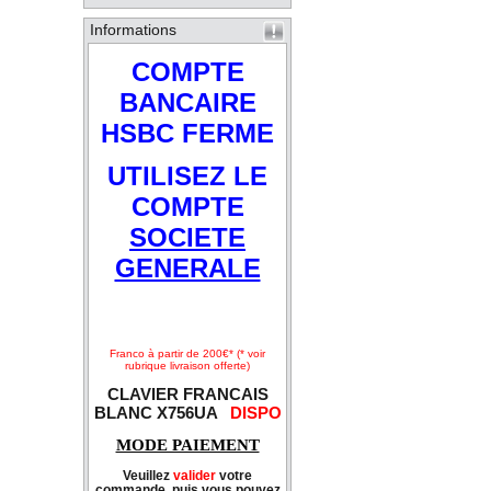
Informations
COMPTE
BANCAIRE
HSBC FERME
UTILISEZ LE
COMPTE
SOCIETE
GENERALE
Franco à partir de 200€* (* voir
rubrique livraison offerte)
CLAVIER FRANCAIS
BLANC X756UA
DISPO
MODE PAIEMENT
Veuillez
valider
votre
commande, puis vous pouvez