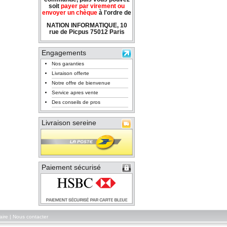
soit
payer par virement ou
envoyer un chèque
à l'ordre de
NATION INFORMATIQUE, 10
rue de Picpus 75012 Paris
Engagements
Nos garanties
Livraison offerte
Notre offre de bienvenue
Service apres vente
Des conseils de pros
Livraison sereine
Paiement sécurisé
aire
|
Nous contacter