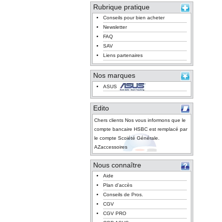
Rubrique pratique
Conseils pour bien acheter
Newsletter
FAQ
SAV
Liens partenaires
Nos marques
ASUS
Edito
Chers clients Nos vous informons que le
compte bancaire HSBC est remplacé par
le compte Scoiété Générale.
AZaccessoires
Nous connaître
Aide
Plan d'accès
Conseils de Pros.
CGV
CGV PRO