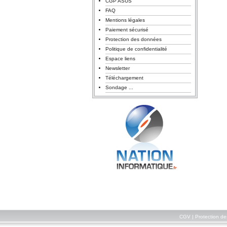
CGP ASUS
FAQ
Mentions légales
Paiement sécurisé
Protection des données
Politique de confidentialité
Espace liens
Newsletter
Téléchargement
Sondage ...
CGV
|
Protection d