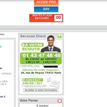
ACCES PRO
SAV
VENTES FLASH
00
EN COURS
lete
us
us
 : N750JK,
s, USA,
 de 2
 de 2
Votre Panier
article(s)