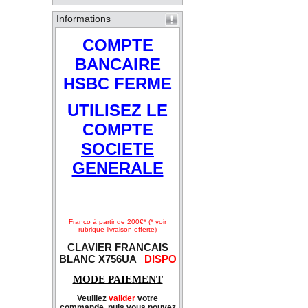
Informations
COMPTE
BANCAIRE
HSBC FERME
UTILISEZ LE
COMPTE
SOCIETE
GENERALE
Franco à partir de 200€* (* voir
rubrique livraison offerte)
CLAVIER FRANCAIS
BLANC X756UA
DISPO
MODE PAIEMENT
Veuillez
valider
votre
commande, puis vous pouvez