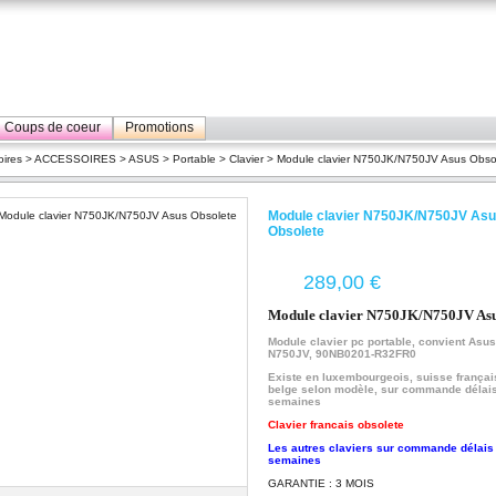
Coups de coeur
Promotions
ires
>
ACCESSOIRES
>
ASUS
>
Portable
>
Clavier
> Module clavier N750JK/N750JV Asus Obso
Module clavier N750JK/N750JV As
Obsolete
€
Module clavier N750JK/N750JV As
Module clavier pc portable, convient Asus
N750JV, 90NB0201-R32FR0
Existe en luxembourgeois, suisse françai
belge selon modèle, sur commande délais
semaines
Clavier francais obsolete
Les autres claviers sur commande délais
semaines
GARANTIE : 3 MOIS