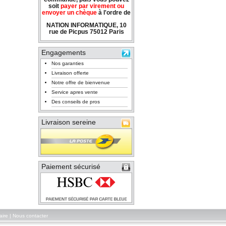
soit
payer par virement ou
envoyer un chèque
à l'ordre de
NATION INFORMATIQUE, 10
rue de Picpus 75012 Paris
Engagements
Nos garanties
Livraison offerte
Notre offre de bienvenue
Service apres vente
Des conseils de pros
Livraison sereine
Paiement sécurisé
aire
|
Nous contacter