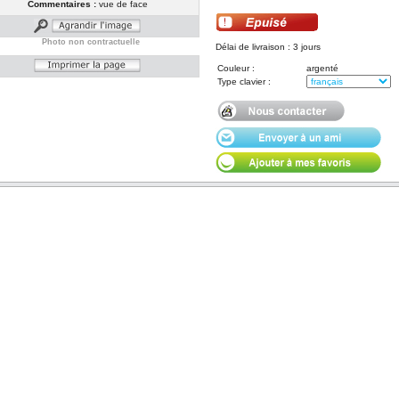
Commentaires :
vue de face
Photo non contractuelle
Délai de livraison : 3 jours
Couleur :
argenté
Type clavier :