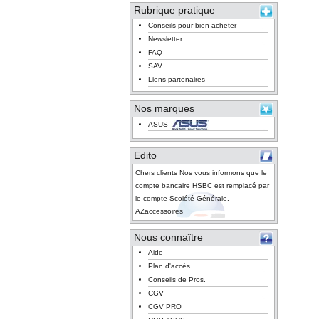
Rubrique pratique
Conseils pour bien acheter
Newsletter
FAQ
SAV
Liens partenaires
Nos marques
ASUS
Edito
Chers clients Nos vous informons que le
compte bancaire HSBC est remplacé par
le compte Scoiété Générale.
AZaccessoires
Nous connaître
Aide
Plan d'accès
Conseils de Pros.
CGV
CGV PRO