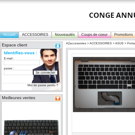
Accueil
ACCESSOIRES
Nouveautés
Coups de coeur
Promotions
AZaccessoires
>
ACCESSOIRES
>
ASUS
>
Porta
Espace client
Identifiez-vous :
E-mail :
passe :
Mot de passe perdu ?
Meilleures ventes