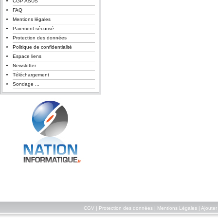
CGP ASUS
FAQ
Mentions légales
Paiement sécurisé
Protection des données
Politique de confidentialité
Espace liens
Newsletter
Téléchargement
Sondage ...
CGV
|
Protection des données
|
Mentions Légales
|
Ajouter