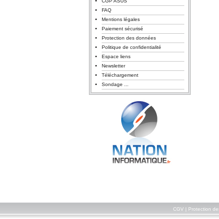
CGP ASUS
FAQ
Mentions légales
Paiement sécurisé
Protection des données
Politique de confidentialité
Espace liens
Newsletter
Téléchargement
Sondage ...
CGV
|
Protection d