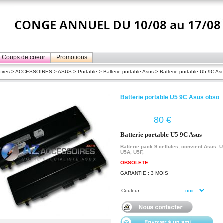
Coups de coeur
Promotions
ires
>
ACCESSOIRES
>
ASUS
>
Portable
>
Batterie portable Asus
> Batterie portable U5 9C As
Batterie portable U5 9C Asus obso
€
Batterie portable U5 9C Asus
Batterie pack 9 cellules, convient Asus: U
U5A, U5F,
OBSOLETE
GARANTIE : 3 MOIS
Couleur :