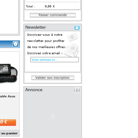
Total :
€
Newsletter
Annonce
table Asus
0 €