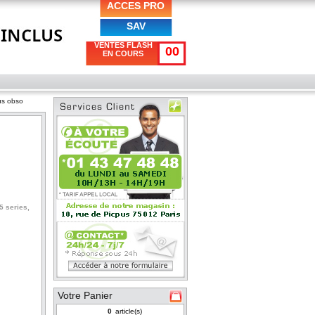
ACCES PRO
SAV
VENTES FLASH
00
EN COURS
us obso
5 series
,
Votre Panier
article(s)