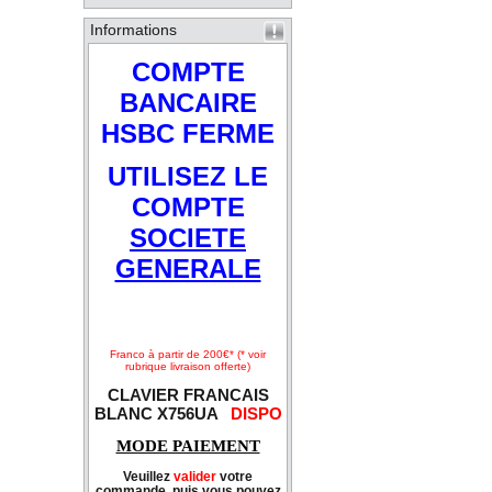
Informations
COMPTE
BANCAIRE
HSBC FERME
UTILISEZ LE
COMPTE
SOCIETE
GENERALE
Franco à partir de 200€* (* voir
rubrique livraison offerte)
CLAVIER FRANCAIS
BLANC X756UA
DISPO
MODE PAIEMENT
Veuillez
valider
votre
commande, puis vous pouvez