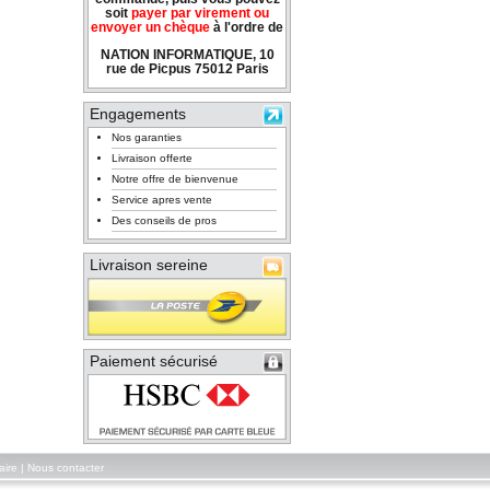
soit
payer par virement ou
envoyer un chèque
à l'ordre de
NATION INFORMATIQUE, 10
rue de Picpus 75012 Paris
Engagements
Nos garanties
Livraison offerte
Notre offre de bienvenue
Service apres vente
Des conseils de pros
Livraison sereine
Paiement sécurisé
aire
|
Nous contacter