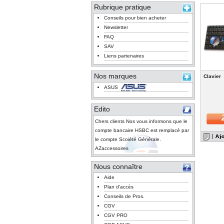
Rubrique pratique
Conseils pour bien acheter
Newsletter
FAQ
SAV
Liens partenaires
Nos marques
Clavier
ASUS
Edito
Chers clients Nos vous informons que le
compte bancaire HSBC est remplacé par
le compte Scoiété Générale.
AZaccessoires
Nous connaître
Aide
Plan d'accès
Conseils de Pros.
CGV
CGV PRO