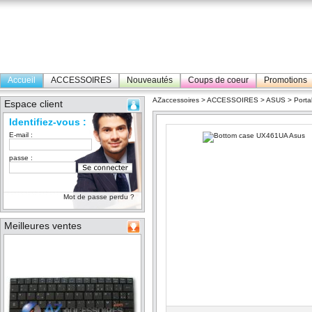
Accueil
ACCESSOIRES
Nouveautés
Coups de coeur
Promotions
AZaccessoires
>
ACCESSOIRES
>
ASUS
>
Porta
Espace client
Identifiez-vous :
E-mail :
passe :
Mot de passe perdu ?
Meilleures ventes