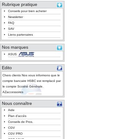
Rubrique pratique
Conseils pour bien acheter
Newsletter
FAQ
SAV
Liens partenaires
Nos marques
ASUS
Edito
Chers clients Nos vous informons que le
compte bancaire HSBC est remplacé par
le compte Scoiété Générale.
AZaccessoires
Nous connaître
Aide
Plan d'accès
Conseils de Pros.
CGV
CGV PRO