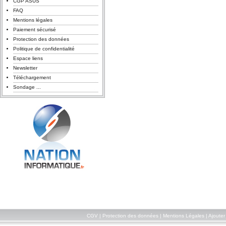
CGP ASUS
FAQ
Mentions légales
Paiement sécurisé
Protection des données
Politique de confidentialité
Espace liens
Newsletter
Téléchargement
Sondage ...
CGV
|
Protection des données
|
Mentions Légales
|
Ajouter