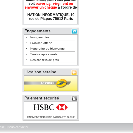
soit
payer par virement ou
envoyer un chèque
à l'ordre de
NATION INFORMATIQUE, 10
rue de Picpus 75012 Paris
Engagements
Nos garanties
Livraison offerte
Notre offre de bienvenue
Service apres vente
Des conseils de pros
Livraison sereine
Paiement sécurisé
aire
|
Nous contacter