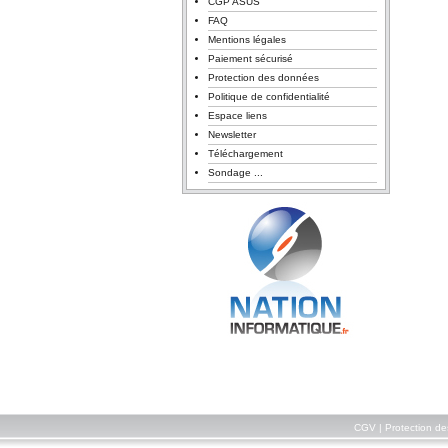
CGP ASUS
FAQ
Mentions légales
Paiement sécurisé
Protection des données
Politique de confidentialité
Espace liens
Newsletter
Téléchargement
Sondage ...
CGV
|
Protection d