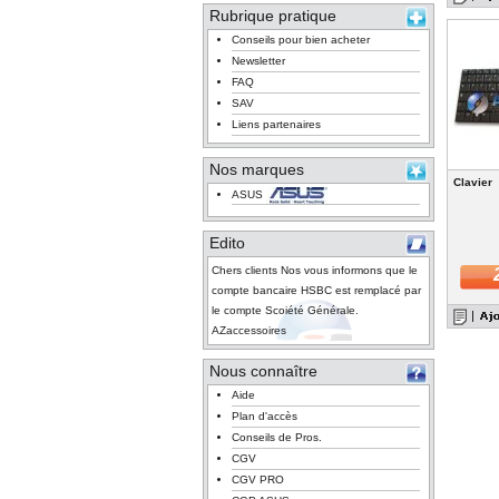
Rubrique pratique
Conseils pour bien acheter
Newsletter
FAQ
SAV
Liens partenaires
Nos marques
Clavier
ASUS
Edito
Chers clients Nos vous informons que le
compte bancaire HSBC est remplacé par
le compte Scoiété Générale.
AZaccessoires
Nous connaître
Aide
Plan d'accès
Conseils de Pros.
CGV
CGV PRO