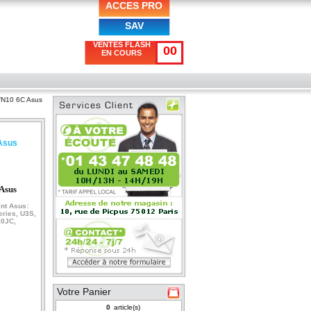
ACCES PRO
SAV
VENTES FLASH
00
EN COURS
3/N10 6C Asus
 Asus
Asus
ent Asus:
eries, U3S,
10JC,
Votre Panier
article(s)