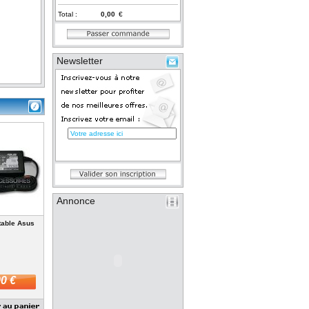
Total :
€
Newsletter
Annonce
table Asus
0 €