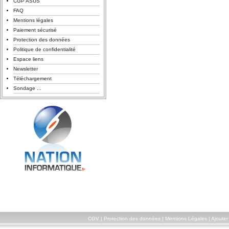
CGP ASUS
FAQ
Mentions légales
Paiement sécurisé
Protection des données
Politique de confidentialité
Espace liens
Newsletter
Téléchargement
Sondage ...
CGV
|
Protection des données
|
Mentions Légales
|
Ajouter