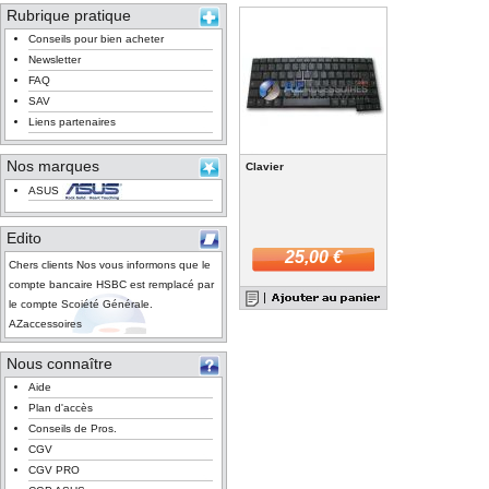
Rubrique pratique
Conseils pour bien acheter
Newsletter
FAQ
SAV
Liens partenaires
Nos marques
Clavier
ASUS
Edito
25,00 €
Chers clients Nos vous informons que le
compte bancaire HSBC est remplacé par
le compte Scoiété Générale.
AZaccessoires
Nous connaître
Aide
Plan d'accès
Conseils de Pros.
CGV
CGV PRO