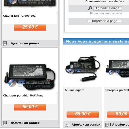
Commentaires :
vue de face
Photo non contractuelle
Clavier EeePC 900/901
25,00 €
Allume cigare
Chargeur portab
Chargeur portable 90W Asus
65,00 €
65,00 €
50,00 