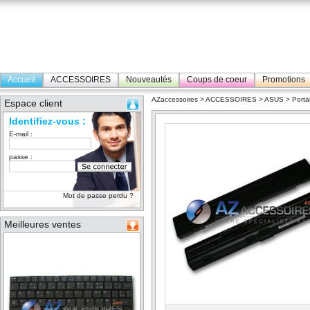
Accueil
ACCESSOIRES
Nouveautés
Coups de coeur
Promotions
AZaccessoires
>
ACCESSOIRES
>
ASUS
>
Porta
Espace client
Identifiez-vous :
E-mail :
passe :
Mot de passe perdu ?
Meilleures ventes