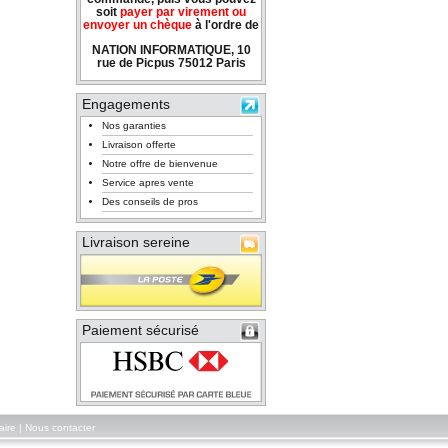
soit
payer par virement ou
envoyer un chèque
à l'ordre de
NATION INFORMATIQUE, 10
rue de Picpus 75012 Paris
Engagements
Nos garanties
Livraison offerte
Notre offre de bienvenue
Service apres vente
Des conseils de pros
Livraison sereine
Paiement sécurisé
aire
|
Nous contacter