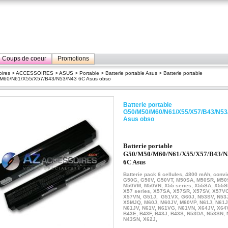
Coups de coeur
Promotions
ires
>
ACCESSOIRES
>
ASUS
>
Portable
>
Batterie portable Asus
> Batterie portable
M60/N61/X55/X57/B43/N53/N43 6C Asus obso
Batterie portable
G50/M50/M60/N61/X55/X57/B43/N53
Asus obso
Batterie portable
G50/M50/M60/N61/X55/X57/B43/N
6C Asus
Batterie pack 6 cellules, 4800 mAh, convi
G50G, G50V, G50VT, M50SA, M50SR, M50
M50VM, M50VN, X55 series, X55SA, X55S
X57 series, X57SA, X57SR, X57SV, X57V
X57VN, G51J, G51VX, G60J, N53SV, N53
X5MJQ,
M60J, M60JV, M60VP,
N61J, N61J
N61JV, N61V, N61VG, N61VN, X64JV, X64
B43E, B43F, B43J, B43S, N53DA, N53SN, 
N43SN, X62J,