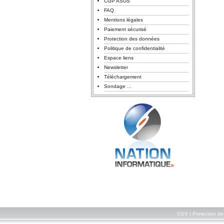
CGP ASUS
FAQ
Mentions légales
Paiement sécurisé
Protection des données
Politique de confidentialité
Espace liens
Newsletter
Téléchargement
Sondage ...
CGV
|
Protection d