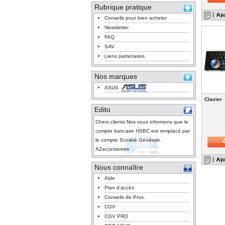
Rubrique pratique
Conseils pour bien acheter
Newsletter
FAQ
SAV
Liens partenaires
Nos marques
ASUS
Clavier
Edito
Chers clients Nos vous informons que le
compte bancaire HSBC est remplacé par
le compte Scoiété Générale.
AZaccessoires
Nous connaître
Aide
Plan d'accès
Conseils de Pros.
CGV
CGV PRO