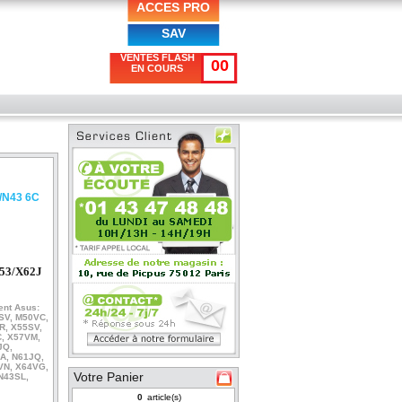
ACCES PRO
SAV
VENTES FLASH
00
EN COURS
/N43 6C
53/X62J
ent Asus:
SV, M50VC,
R, X55SV,
C, X57VM,
JQ,
A, N61JQ,
VN, X64VG,
Votre Panier
N43SL,
article(s)