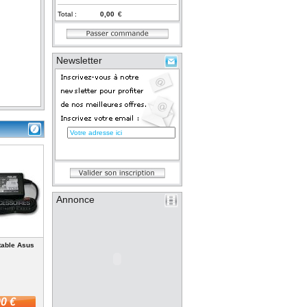
Total :
€
Newsletter
Annonce
table Asus
0 €