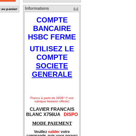
Informations
COMPTE
BANCAIRE
HSBC FERME
UTILISEZ LE
COMPTE
SOCIETE
GENERALE
Franco à partir de 200€* (* voir
rubrique livraison offerte)
CLAVIER FRANCAIS
BLANC X756UA
DISPO
MODE PAIEMENT
Veuillez
valider
votre
commande, puis vous pouvez