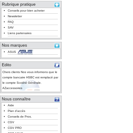
Rubrique pratique
Conseils pour bien acheter
Newsletter
FAQ
SAV
Liens partenaires
Nos marques
ASUS
Edito
Chers clients Nos vous informons que le
compte bancaire HSBC est remplacé par
le compte Scoiété Générale.
AZaccessoires
Nous connaître
Aide
Plan d'accès
Conseils de Pros.
CGV
CGV PRO