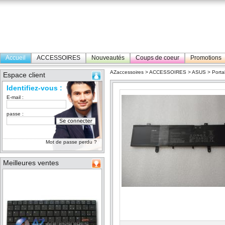
Accueil
ACCESSOIRES
Nouveautés
Coups de coeur
Promotions
AZaccessoires
>
ACCESSOIRES
>
ASUS
>
Porta
Espace client
Identifiez-vous :
E-mail :
passe :
Mot de passe perdu ?
Meilleures ventes