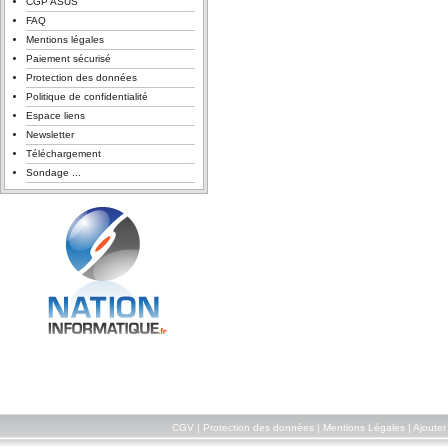
CGP ASUS
FAQ
Mentions légales
Paiement sécurisé
Protection des données
Politique de confidentialité
Espace liens
Newsletter
Téléchargement
Sondage ...
CGV
|
Protection des données
|
Mentions Légales
|
Ajouter